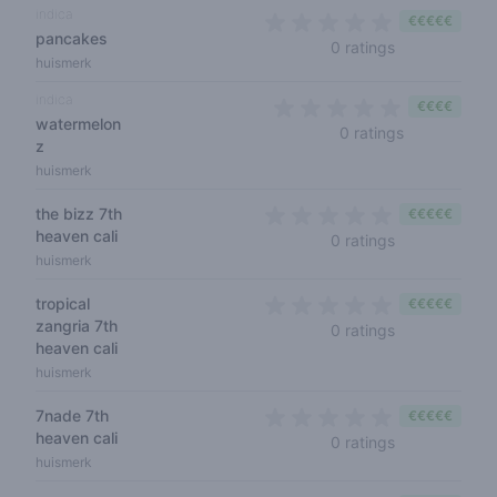
indica
€€€€€
pancakes
0 out of 5 sta
0 ratings
huismerk
indica
€€€€
watermelon
0 out of 5 s
0 ratings
z
huismerk
the bizz 7th
€€€€€
heaven cali
0 out of 5 sta
0 ratings
huismerk
tropical
€€€€€
zangria 7th
0 out of 5 sta
0 ratings
heaven cali
huismerk
7nade 7th
€€€€€
heaven cali
0 out of 5 sta
0 ratings
huismerk