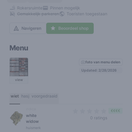
Rokersruimte
Pinnen mogelijk
Gemakkelijk parkeren
Toeristen toegestaan
Navigeren
Beoordeel shop
Menu
foto van menu delen
Updated: 2/28/2026
view
wiet
hasj
voorgedraaid
indica
€€€€
white
0 out of 5 s
0 ratings
widow
huismerk