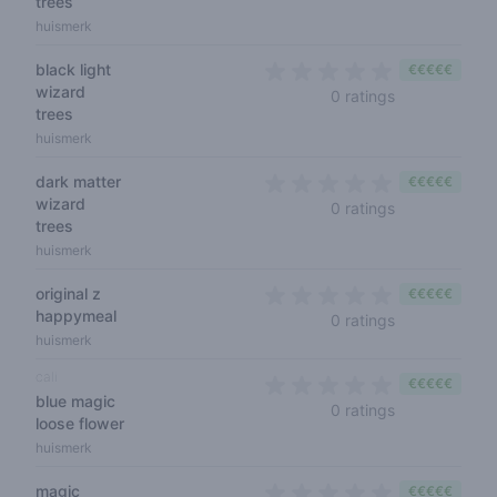
trees
huismerk
black light
€€€€€
wizard
0 out of 5 sta
0 ratings
trees
huismerk
dark matter
€€€€€
wizard
0 out of 5 sta
0 ratings
trees
huismerk
original z
€€€€€
happymeal
0 out of 5 sta
0 ratings
huismerk
cali
€€€€€
blue magic
0 out of 5 sta
0 ratings
loose flower
huismerk
magic
€€€€€