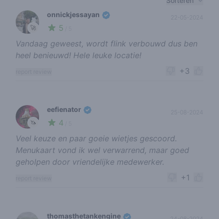
Sorteren
onnickjessayan
22-05-2024
5
🚀
/ 5
Vandaag geweest, wordt flink verbouwd dus ben
heel benieuwd! Hele leuke locatie!
+3
report review
eefienator
25-08-2024
4
🦄
/ 5
Veel keuze en paar goeie wietjes gescoord.
Menukaart vond ik wel verwarrend, maar goed
geholpen door vriendelijke medewerker.
+1
report review
thomasthetankengine
24-08-2024