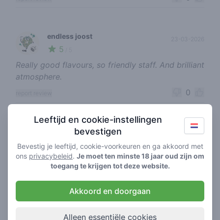
endless joost
23-03-2026
5
🍃
/ 5
Really good flavours, so friendly staff. And brilliant
atmosphere.
0
report review
Leeftijd en cookie-instellingen
bevestigen
journey soap
20-03-2026
5
🍃
/ 5
Bevestig je leeftijd, cookie-voorkeuren en ga akkoord met
ons
privacybeleid
.
Je moet ten minste 18 jaar oud zijn om
Sharky 👆🏼👆🏼👆🏼👆🏼
toegang te krijgen tot deze website.
0
report review
Akkoord en doorgaan
over copy
Alleen essentiële cookies
05-03-2026