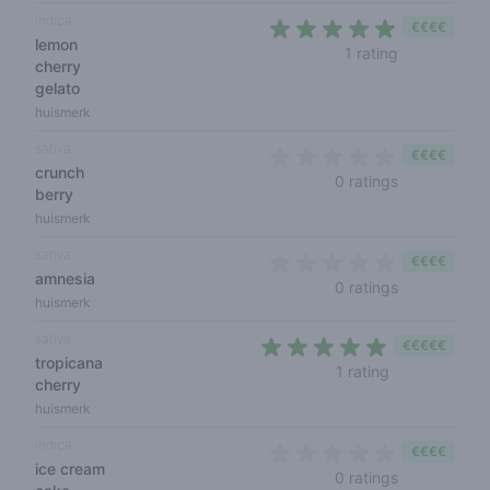
indica
€€€€
lemon
5 out of 5 s
1 rating
cherry
gelato
huismerk
sativa
€€€€
crunch
0 out of 5 s
0 ratings
berry
huismerk
sativa
€€€€
amnesia
0 out of 5 s
0 ratings
huismerk
sativa
€€€€€
tropicana
5 out of 5 sta
1 rating
cherry
huismerk
indica
€€€€
ice cream
0 out of 5 s
0 ratings