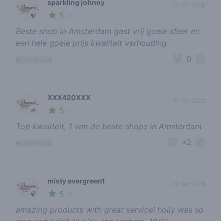
sparkling johnny
03-07-2026
5
🍃
/ 5
Beste shop in Amsterdam gast vrij goeie sfeer en
een hele goeie prijs kwaliteit verhouding
0
report review
XXX420XXX
07-02-2022
5
🌱
/ 5
Top kwaliteit, 1 van de beste shops in Amsterdam
+2
report review
misty evergreen1
24-04-2026
5
🍃
/ 5
amazing products with great service! holly was so