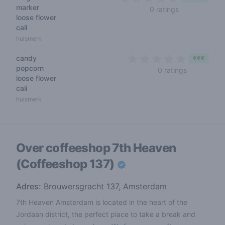
marker
0 out of 5 sta
0 ratings
loose flower
cali
huismerk
candy
€€€
popcorn
0 out of 5 
0 ratings
loose flower
cali
huismerk
Over coffeeshop
7th Heaven
(Coffeeshop 137)
Adres:
Brouwersgracht 137, Amsterdam
7th Heaven Amsterdam is located in the heart of the
Jordaan district, the perfect place to take a break and