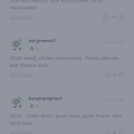
nice and helpful:) nice atmosphere, 10/10
recommend
+1
report review
hot greenoil1
01-04-2026
5
🍃
/ 5
Great weed, chilled atmosphere. Thanks Wendel
and Sharkie 👍👍
0
report review
banging lighter1
26-03-2026
5
🍃
/ 5
10/10 - Great Rosin, great hash, great flower. Well
done lads
0
report review