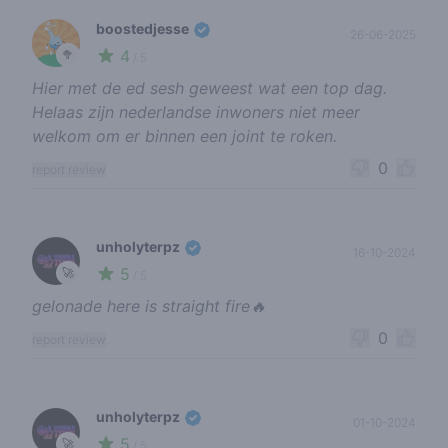
boostedjesse
26-06-2025
4
🥦
/ 5
Hier met de ed sesh geweest wat een top dag.
Helaas zijn nederlandse inwoners niet meer
welkom om er binnen een joint te roken.
0
report review
unholyterpz
16-10-2024
5
🚀
/ 5
gelonade here is straight fire🔥
0
report review
unholyterpz
01-10-2024
5
🚀
/ 5