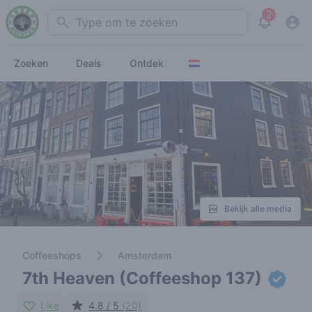
2
Search
View noti
Zoeken
Deals
Ontdek
Bekijk alle media
Coffeeshops
Amsterdam
7th Heaven (Coffeeshop 137)
Like
4.8 / 5
(20)