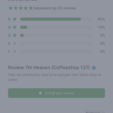
Gebaseerd op 20 reviews
4.8 out of 5 stars
star reviews
Review data
5
85%
star reviews
4
10%
star reviews
3
5%
star reviews
2
0%
star reviews
1
0%
Review
7th Heaven (Coffeeshop 137)
Help de community door je ervaringen met deze shop te
delen.
Schrijf een review
Recent reviews