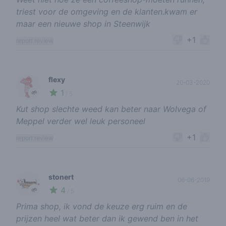
triest voor de omgeving en de klanten.kwam er
maar een nieuwe shop in Steenwijk
+1
report review
flexy
20-03-2020
1
🌱
/ 5
Kut shop slechte weed kan beter naar Wolvega of
Meppel verder wel leuk personeel
+1
report review
stonert
06-06-2019
4
🌱
/ 5
Prima shop, ik vond de keuze erg ruim en de
prijzen heel wat beter dan ik gewend ben in het