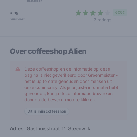
huismerk
amg
€€€€
3,6 out of 5
huismerk
7 ratings
Over coffeeshop
Alien
Deze coffeeshop en de informatie op deze
pagina is niet geverifieerd door Greenmeister -
het is up to date gehouden door mensen uit
onze community. Als je onjuiste informatie hebt
gevonden, kan je deze informatie bewerken
door op de bewerk-knop te klikken.
Dit is mijn coffeeshop
Adres:
Gasthuisstraat 11, Steenwijk