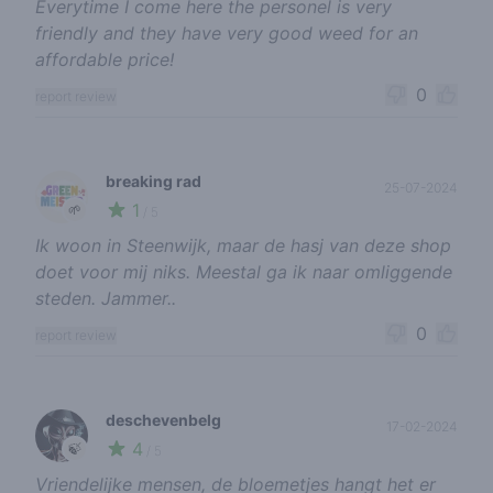
Everytime I come here the personel is very
friendly and they have very good weed for an
affordable price!
0
report review
breaking rad
25-07-2024
1
🌱
/ 5
Ik woon in Steenwijk, maar de hasj van deze shop
doet voor mij niks. Meestal ga ik naar omliggende
steden. Jammer..
0
report review
deschevenbelg
17-02-2024
4
🍃
/ 5
Vriendelijke mensen, de bloemetjes hangt het er