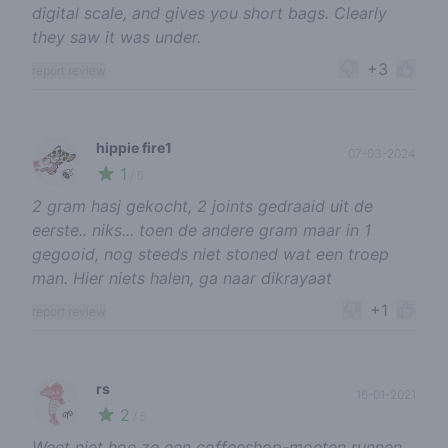
digital scale, and gives you short bags. Clearly
they saw it was under.
+3
report review
hippie fire1
07-03-2024
1
🍃
/ 5
2 gram hasj gekocht, 2 joints gedraaid uit de
eerste.. niks... toen de andere gram maar in 1
gegooid, nog steeds niet stoned wat een troep
man. Hier niets halen, ga naar dikrayaat
+1
report review
rs
16-01-2021
2
🌱
/ 5
Weet niet hoe ze een coffeeshop-moeten runnen,