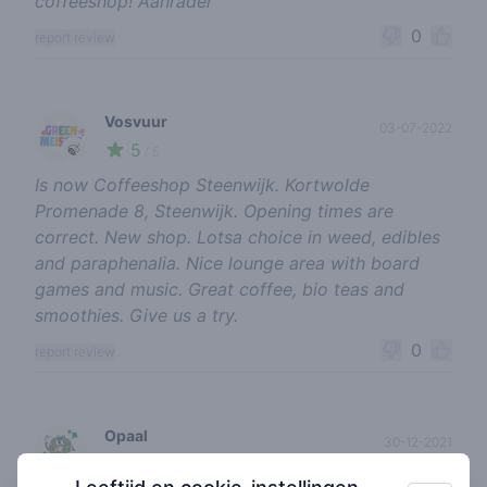
coffeeshop! Aanrader
0
report review
Vosvuur
03-07-2022
5
🍃
/ 5
Is now Coffeeshop Steenwijk. Kortwolde
Promenade 8, Steenwijk. Opening times are
correct. New shop. Lotsa choice in weed, edibles
and paraphenalia. Nice lounge area with board
games and music. Great coffee, bio teas and
smoothies. Give us a try.
0
report review
Opaal
30-12-2021
3
🍃
/ 5