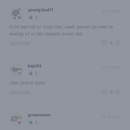
young bud11
09-01-2026
2
🍃
/ 5
Echt een hit or miss hier, vaak geven ze veel te
weinig of is het meeste ervan tak.
0
report review
kaju93
28-12-2024
5
🌱
/ 5
Jest dobre zioło
0
report review
greenmann
15-08-2024
5
🍃
/ 5