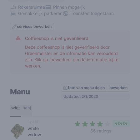
Rokersruimte
Pinnen mogelijk
Gemakkelijk parkeren
Toeristen toegestaan
services bewerken
Coffeeshop is niet geverifieerd
Deze coffeeshop is niet geverifieerd door
Greenmeister en de informatie kan verouderd
zijn. Klik op 'bewerken' om de informatie bij te
werken.
foto van menu delen
bewerken
Menu
Updated: 2/1/2023
wiet
hasj
hybrid
€€€€€
white
3,3 out of 5 s
66 ratings
widow