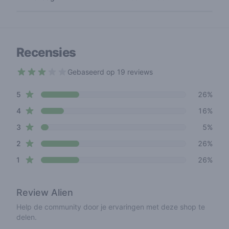
Recensies
Gebaseerd op 19 reviews
2.9 out of 5 stars
star reviews
Review data
5
26%
star reviews
4
16%
star reviews
3
5%
star reviews
2
26%
star reviews
1
26%
Review
Alien
Help de community door je ervaringen met deze shop te
delen.