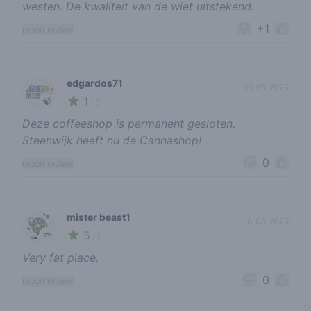
westen. De kwaliteit van de wiet uitstekend.
+1
report review
edgardos71
06-05-2026
1
🍃
/ 5
Deze coffeeshop is permanent gesloten.
Steenwijk heeft nu de Cannashop!
0
report review
mister beast1
18-03-2026
5
🌱
/ 5
Very fat place.
0
report review