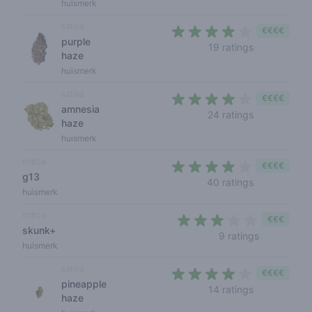
huismerk
sativa
€€€€
purple
3,7 out of 5 
19 ratings
haze
huismerk
sativa
€€€€
amnesia
3,2 out of 5 
24 ratings
haze
huismerk
indica
€€€€
g13
3,9 out of 5
40 ratings
huismerk
indica
€€€
skunk+
3 out of 5 
9 ratings
huismerk
sativa
€€€€
pineapple
3,9 out of 5
14 ratings
haze