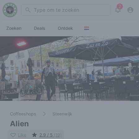
2
Search
View noti
Zoeken
Deals
Ontdek
Coffeeshops
Steenwijk
Alien
Like
2.9 / 5
(19)