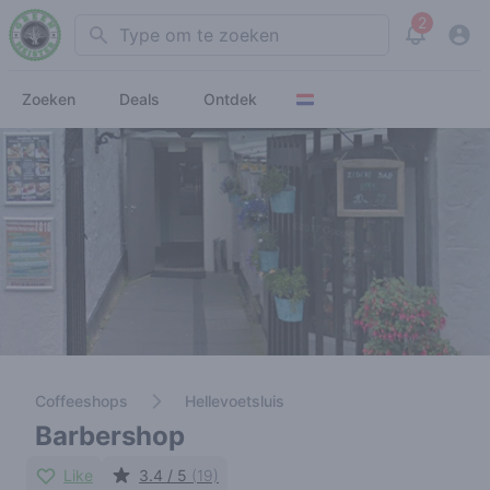
2
Search
View noti
Zoeken
Deals
Ontdek
Coffeeshops
Hellevoetsluis
Barbershop
Like
3.4 / 5
(19)