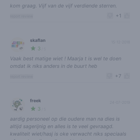
kom graag. Vijf van de vijf verdiende sterren.
+1
report review
skaflan
15-12-2018
3
🌱
/ 5
Vaak best matige wiet ! Maarja t is wel te doen
omdat ik niks anders in de buurt heb
+7
report review
freek
24-07-2019
3
🍃
/ 5
aardig personeel op die oudere man na dies is
altijd sagerijnig en alles is te veel gevraagd.
kwaliteit wiet/hasj is oke verwacht niks speciaals