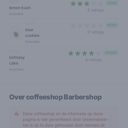
hybrid
€€€€
lemon kush
3 out of 5 s
5 ratings
huismerk
hybrid
€€€€
blue
0 out of 5 s
0 ratings
cookies
huismerk
hybrid
€€€€€
birthday
4 out of 5 sta
4 ratings
cake
huismerk
Over coffeeshop
Barbershop
Deze coffeeshop en de informatie op deze
pagina is niet geverifieerd door Greenmeister -
het is up to date gehouden door mensen uit