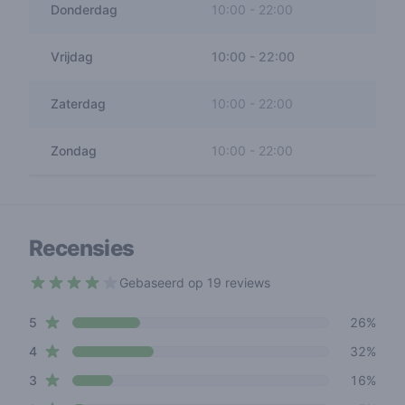
Donderdag
10:00
-
22:00
Vrijdag
10:00
-
22:00
Zaterdag
10:00
-
22:00
Zondag
10:00
-
22:00
Recensies
Gebaseerd op 19 reviews
3.4 out of 5 stars
star reviews
Review data
5
26%
star reviews
4
32%
star reviews
3
16%