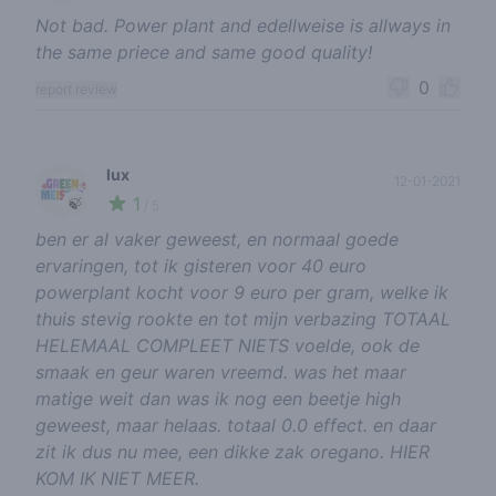
Not bad. Power plant and edellweise is allways in
the same priece and same good quality!
0
report review
lux
12-01-2021
1
🍃
/ 5
ben er al vaker geweest, en normaal goede
ervaringen, tot ik gisteren voor 40 euro
powerplant kocht voor 9 euro per gram, welke ik
thuis stevig rookte en tot mijn verbazing TOTAAL
HELEMAAL COMPLEET NIETS voelde, ook de
smaak en geur waren vreemd. was het maar
matige weit dan was ik nog een beetje high
geweest, maar helaas. totaal 0.0 effect. en daar
zit ik dus nu mee, een dikke zak oregano. HIER
KOM IK NIET MEER.