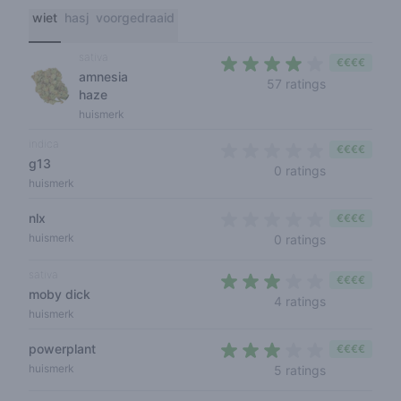
wiet
hasj
voorgedraaid
sativa
€€€€
amnesia
3,1 out of 5 
57 ratings
haze
huismerk
indica
€€€€
g13
0 out of 5 s
0 ratings
huismerk
nlx
€€€€
0 out of 5 s
huismerk
0 ratings
sativa
€€€€
moby dick
2,5 out of 5 
4 ratings
huismerk
powerplant
€€€€
2,4 out of 5 
huismerk
5 ratings