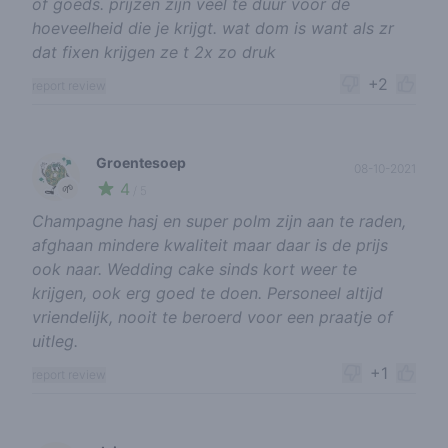
of goeds. prijzen zijn veel te duur voor de
hoeveelheid die je krijgt. wat dom is want als zr
dat fixen krijgen ze t 2x zo druk
+2
report review
Groentesoep
08-10-2021
4
🌱
/ 5
Champagne hasj en super polm zijn aan te raden,
afghaan mindere kwaliteit maar daar is de prijs
ook naar. Wedding cake sinds kort weer te
krijgen, ook erg goed te doen. Personeel altijd
vriendelijk, nooit te beroerd voor een praatje of
uitleg.
+1
report review