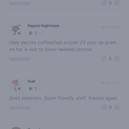
0
report review
hippie highness
06-10-2023
5
🍃
/ 5
Hele slechte coffeeshop prijzen 20 euro de gram
en het is niet te roken heeeeel jammer
0
report review
hiaf
01-09-2023
5
🍃
/ 5
Solid selection. Super friendly staff. Always again
0
report review