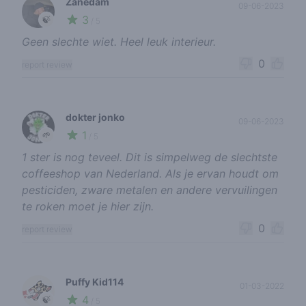
Zanedam
09-06-2023
3
🍃
/ 5
Geen slechte wiet. Heel leuk interieur.
0
report review
dokter jonko
09-06-2023
1
🌱
/ 5
1 ster is nog teveel. Dit is simpelweg de slechtste
coffeeshop van Nederland. Als je ervan houdt om
pesticiden, zware metalen en andere vervuilingen
te roken moet je hier zijn.
0
report review
Puffy Kid114
01-03-2022
4
🍃
/ 5