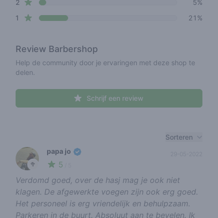
star reviews
2
5%
star reviews
1
21%
Review
Barbershop
Help de community door je ervaringen met deze shop te
delen.
Schrijf een review
Recent reviews
Sorteren
papa jo
29-05-2022
5
🥦
/ 5
Verdomd goed, over de hasj mag je ook niet
klagen. De afgewerkte voegen zijn ook erg goed.
Het personeel is erg vriendelijk en behulpzaam.
Parkeren in de buurt. Absoluut aan te bevelen. Ik