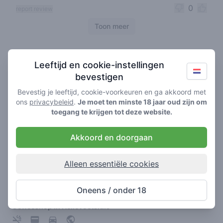
0
report review
Toon meer
Coffeeshops in de buurt
Leeftijd en cookie-instellingen
bevestigen
Bevestig je leeftijd, cookie-voorkeuren en ga akkoord met
ons
privacybeleid
.
Je moet ten minste 18 jaar oud zijn om
toegang te krijgen tot deze website.
Akkoord en doorgaan
Alleen essentiële cookies
John & Co.
Oneens / onder 18
4.3
/ 5
Coffeeshop in Hellevoetsluis