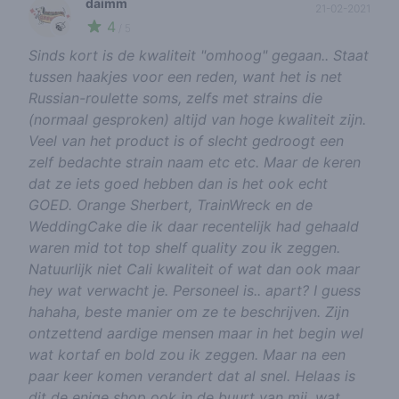
daimm
21-02-2021
4
🍃
/ 5
Sinds kort is de kwaliteit "omhoog" gegaan.. Staat
tussen haakjes voor een reden, want het is net
Russian-roulette soms, zelfs met strains die
(normaal gesproken) altijd van hoge kwaliteit zijn.
Veel van het product is of slecht gedroogt een
zelf bedachte strain naam etc etc. Maar de keren
dat ze iets goed hebben dan is het ook echt
GOED. Orange Sherbert, TrainWreck en de
WeddingCake die ik daar recentelijk had gehaald
waren mid tot top shelf quality zou ik zeggen.
Natuurlijk niet Cali kwaliteit of wat dan ook maar
hey wat verwacht je. Personeel is.. apart? I guess
hahaha, beste manier om ze te beschrijven. Zijn
ontzettend aardige mensen maar in het begin wel
wat kortaf en bold zou ik zeggen. Maar na een
paar keer komen verandert dat al snel. Helaas is
dit de enige shop ook in de buurt van mij, wat