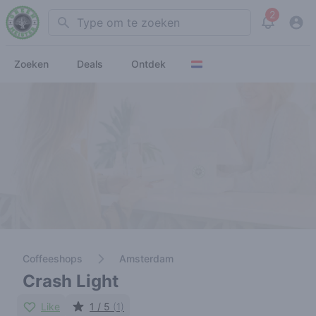
2
Search
View noti
Zoeken
Deals
Ontdek
Coffeeshops
Amsterdam
Crash Light
Like
1 / 5
(1)