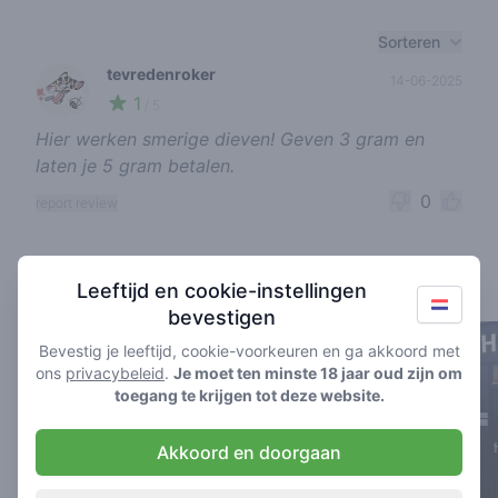
Recent reviews
Sorteren
tevredenroker
14-06-2025
1
🍃
/ 5
Hier werken smerige dieven! Geven 3 gram en
laten je 5 gram betalen.
0
report review
Coffeeshops in de buurt
Leeftijd en cookie-instellingen
bevestigen
Bevestig je leeftijd, cookie-voorkeuren en ga akkoord met
ons
privacybeleid
.
Je moet ten minste 18 jaar oud zijn om
toegang te krijgen tot deze website.
Akkoord en doorgaan