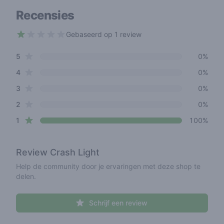
Recensies
Gebaseerd op 1 review
1 out of 5 stars
star reviews
Review data
5
0%
star reviews
4
0%
star reviews
3
0%
star reviews
2
0%
star reviews
1
100%
Review
Crash Light
Help de community door je ervaringen met deze shop te
delen.
Schrijf een review