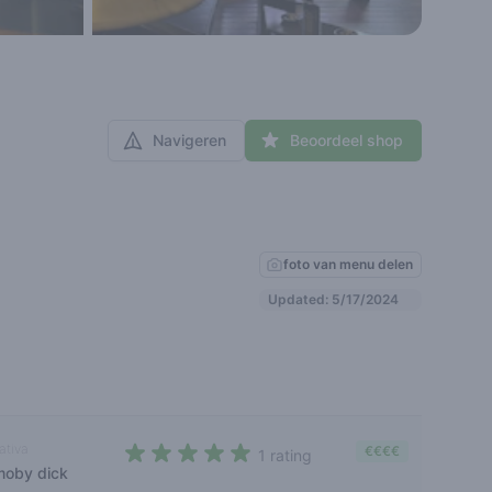
Navigeren
Beoordeel shop
foto van menu delen
Updated: 5/17/2024
ativa
€€€€
1 rating
moby dick
5 out of 5 stars