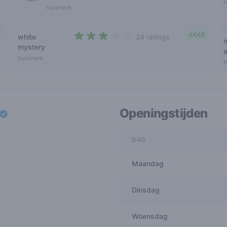
h
huismerk
c
€€€€
white
24 ratings
2,9 out of 5 stars
mystery
huismerk
h
Openingstijden
DAG
Maandag
Dinsdag
Woensdag