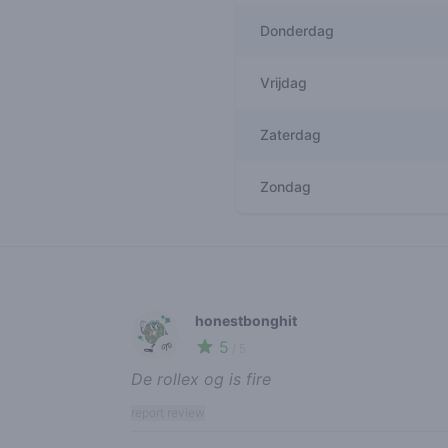
Donderdag
Vrijdag
Zaterdag
Zondag
Recent reviews
honestbonghit
5
🌱
/ 5
De rollex og is fire
report review