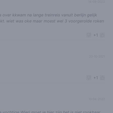
14-08-2023
over kkwam na lange treinreis vanuit berlijn gelijk
okt. wiet was oke maar moest wel 3 voorgerolde roken
+1
23-10-2021
+1
10-04-2022
 vochtige Wieri moet je hier zijn het is niet rookbaar