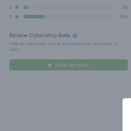
star reviews
2
5%
star reviews
1
24%
Review
Cybershop Bulls
Help de community door je ervaringen met deze shop te
delen.
Schrijf een review