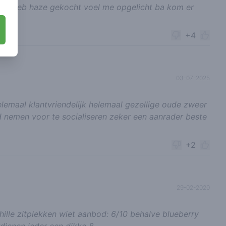
n en heb haze gekocht voel me opgelicht ba kom er
+4
03-07-2025
elemaal klantvriendelijk helemaal gezellige oude zweer
ijd nemen voor te socialiseren zeker een aanrader beste
+2
29-02-2020
ille zitplekken wiet aanbod: 6/10 behalve blueberry
dienen ieder een dikke 8