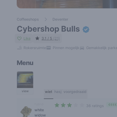
Coffeeshops
Deventer
Cybershop Bulls
Like
3.1 / 5
(21)
Rokersruimte
Pinnen mogelijk
Gemakkelijk park
Menu
view
wiet
hasj
voorgedraaid
hybrid
€€€€
36 ratings
white
3 out of 5 stars
widow