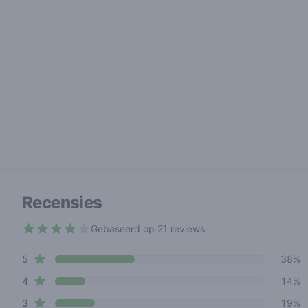
Recensies
Gebaseerd op 21 reviews
3.1 out of 5 stars
star reviews
Review data
5
38%
star reviews
4
14%
star reviews
3
19%