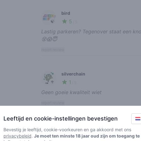
bird
5
🍃
/ 5
Lastig parkeren? Tegenover staat een kn
😵😱😇
report review
silverchain
1
🥦
/ 5
Geen goeie kwaliteit wiet
report review
Leeftijd en cookie-instellingen bevestigen
deventer
Bevestig je leeftijd, cookie-voorkeuren en ga akkoord met ons
1
🍃
privacybeleid
.
Je moet ten minste 18 jaar oud zijn om toegang te
/ 5