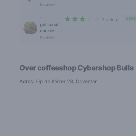
huismerk
cali
€€€€
3 ratings
girl scout
3 out of 5 stars
cookies
huismerk
Over coffeeshop
Cybershop Bulls
Adres:
Op de Keizer 28, Deventer