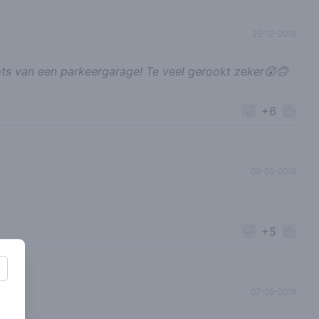
25-12-2018
ots van een parkeergarage! Te veel gerookt zeker😲🙃
+6
09-08-2019
+5
07-08-2019