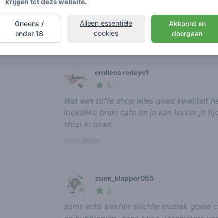
krijgen tot deze website.
Wat een vieze zaak allemaal gajes binne
niet meer
Alleen essentiële
Oneens /
Akkoord en
cookies
onder 18
doorgaan
report review
endless redeye1
5
🍃
/ 5
Wat een toffe shop alles goed kwaliteit h
lookalike bruin cafe en je kan lekker je t
shop in town
report review
zuen_klapper055
3
🌱
/ 5
soms echt slechte slechte muziek goeie ch
en bubblegum, deze twee uitschieters ver