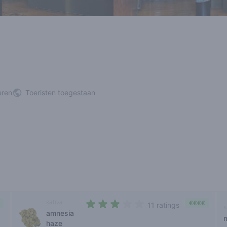
eren
Toeristen toegestaan
sativa
€€€€
11 ratings
s
amnesia
3 out of 5 stars
haze