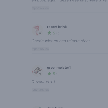
report review
robert brink
5
🍃
/ 5
Goede wiet en een relaxte sfeer
report review
greenmeister1
5
🥦
/ 5
Deventerrrrr!
report review