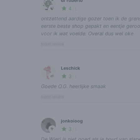
dr roberto
4
🍃
/ 5
ontzettend aardige gozer toen ik de grens 
eerste beste shop gepakt en eentje gero
voor ik wat voelde. Overal dus wel oke
report review
Leschick
3
🌱
/ 5
Goede O.G. heerlijke smaak
report review
jonkoioog
3
🥦
/ 5
De Wieri is niet goed als je houd van slape