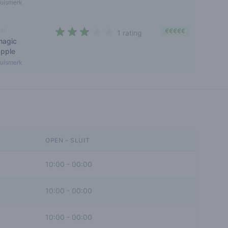
uismerk
ali
€€€€€
1 rating
magic
3 out of 5 stars
apple
uismerk
OPEN - SLUIT
10:00
-
00:00
10:00
-
00:00
10:00
-
00:00