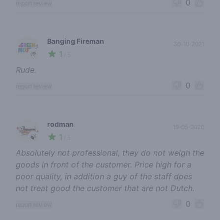
0
report review
Banging Fireman
30-10-2021
1
🌱
/ 5
Rude.
0
report review
rodman
19-05-2020
1
🍃
/ 5
Absolutely not professional, they do not weigh the
goods in front of the customer. Price high for a
poor quality, in addition a guy of the staff does
not treat good the customer that are not Dutch.
0
report review