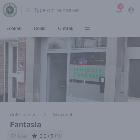
2
Search
View noti
Zoeken
Deals
Ontdek
Coffeeshops
Maastricht
Fantasia
Like
3.9 / 5
(7)