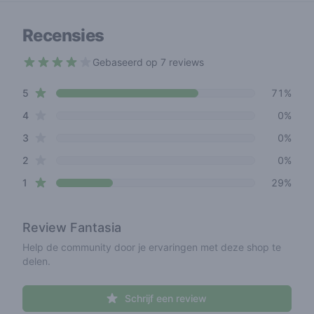
Recensies
Gebaseerd op 7 reviews
3.9 out of 5 stars
star reviews
Review data
5
71%
star reviews
4
0%
star reviews
3
0%
star reviews
2
0%
star reviews
1
29%
Review
Fantasia
Help de community door je ervaringen met deze shop te
delen.
Schrijf een review