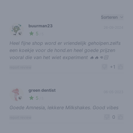
Recent reviews
Sorteren
buurman23
26-09-2024
5
🍃
/ 5
Heel fijne shop word er vriendelijk geholpen.zelfs
een koekje voor de hond.en heel goede prijzen
vooral die van het wiet experiment 🔥🔥👊🏻
+1
report review
green dentist
06-05-2023
5
🍃
/ 5
Goede Amnesia, lekkere Milkshakes. Good vibes
0
report review