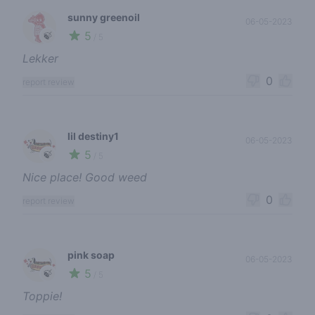
sunny greenoil
06-05-2023
5
🍃
/ 5
Lekker
0
report review
lil destiny1
06-05-2023
5
🍃
/ 5
Nice place! Good weed
0
report review
pink soap
06-05-2023
5
🍃
/ 5
Toppie!