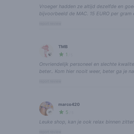
Vroeger hadden ze altijd dezelfde en goe
bijvoorbeeld de MAC. 15 EURO per gram en
report review
TMB
1
🍃
/ 5
Onvriendelijk personeel en slechte kwalite
beter.. Kom hier nooit weer, beter ga je n
report review
marco420
5
🌱
/ 5
Leuke shop, kan je ook relax binnen zitt
report review