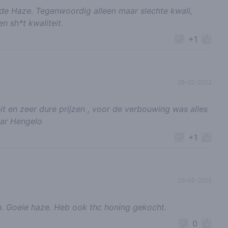
de Haze. Tegenwoordig alleen maar slechte kwali,
 sh*t kwaliteit.
+1
28-03-2022
it en zeer dure prijzen , voor de verbouwing was alles
aar Hengelo
+1
03-05-2025
en. Goeie haze. Heb ook thc honing gekocht.
0