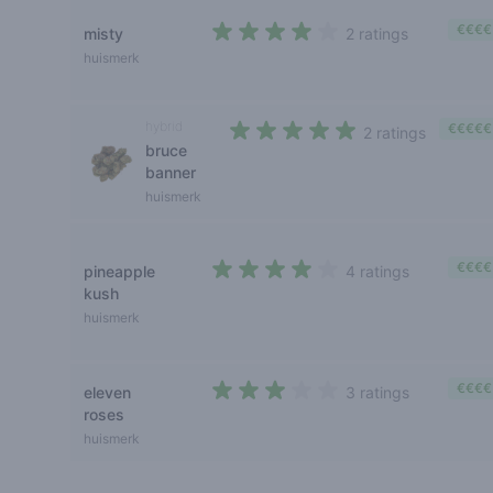
€€€€
misty
2 ratings
4 out of 5 stars
huismerk
hybrid
€€€€€
2 ratings
bruce
5 out of 5 stars
banner
huismerk
€€€€
pineapple
4 ratings
4 out of 5 stars
kush
huismerk
€€€€
eleven
3 ratings
2,3 out of 5 stars
roses
huismerk