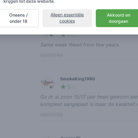
krijgen tot deze website.
report review
Alleen essentiële
Oneens /
Akkoord en
cookies
onder 18
doorgaan
oliw3r
1
🍃
/ 5
Same weak Weed from few years.
report review
SmokeKing1990
5
🍃
/ 5
Ga dr al zoon 15/17 jaar heen gewoon e
kompleet aangepast is maar de kwaliteit 
report review