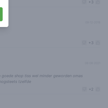
+3
09-12-2018
+3
08-08-2021
en goede shop tiss wel minder geworden omas
nogsteets tzelfde
+2