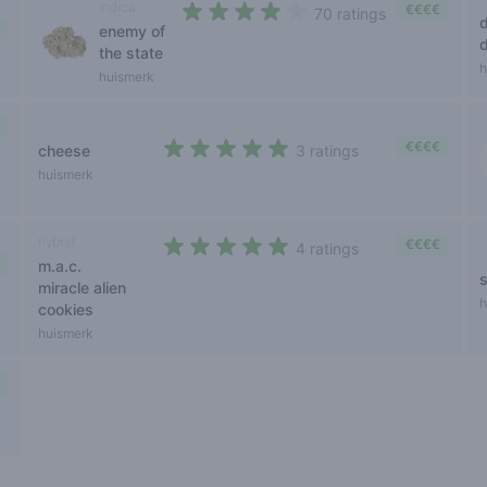
indica
€€€€
70 ratings
enemy of
3,6 out of 5 stars
the state
h
huismerk
€€€€
cheese
3 ratings
4,7 out of 5 stars
huismerk
hybrid
€€€€
4 ratings
m.a.c.
4,2 out of 5 stars
miracle alien
h
cookies
huismerk