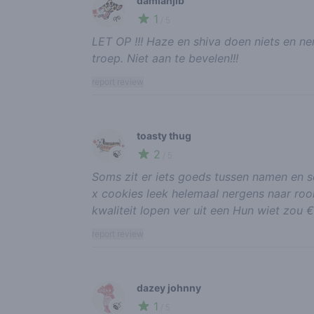
damianjlb
1
🌱
/ 5
LET OP !!! Haze en shiva doen niets en n
troep. Niet aan te bevelen!!!
report review
toasty thug
2
🍃
/ 5
Soms zit er iets goeds tussen namen en s
x cookies leek helemaal nergens naar rook
kwaliteit lopen ver uit een Hun wiet zo
report review
dazey johnny
1
🍃
/ 5