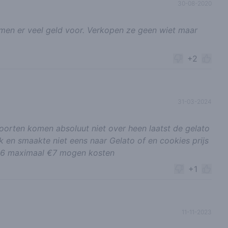
30-08-2020
emen er veel geld voor. Verkopen ze geen wiet maar
+2
31-03-2024
oorten komen absoluut niet over heen laatst de gelato
 en smaakte niet eens naar Gelato of en cookies prijs
u €6 maximaal €7 mogen kosten
+1
11-11-2023