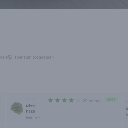
eren
Toeristen toegestaan
sativa
€€€€
20 ratings
i
silver
3,4 out of 5 stars
haze
h
huismerk