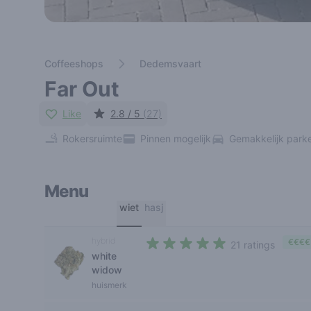
Coffeeshops
Dedemsvaart
Far Out
Like
2.8 / 5
(27)
Rokersruimte
Pinnen mogelijk
Gemakkelijk park
Menu
wiet
hasj
hybrid
€€€€
21 ratings
white
4,5 out of 5 stars
widow
huismerk