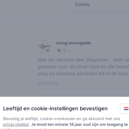
Zondag
Recent reviews
zomg.moonglade
5
🍃
/ 5
Was op vakantie naar Slagharen ....wiet o
gekozen voor de silver haze en die bevie
shop bij iedereen aanraden die in de buur
report review
Grassy Kushkush
Leeftijd en cookie-instellingen bevestigen
3
🌱
/ 5
Bevestig je leeftijd, cookie-voorkeuren en ga akkoord met ons
Slechte wiet laatste maanden, tijd om ov
privacybeleid
.
Je moet ten minste 18 jaar oud zijn om toegang te