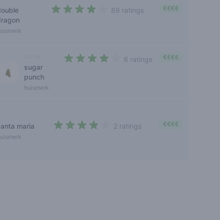
€€€€
double
89 ratings
3,7 out of 5 stars
dragon
uismerk
sativa
€€€€
6 ratings
sugar
3,8 out of 5 stars
punch
huismerk
€€€€
santa maria
2 ratings
3,5 out of 5 stars
uismerk