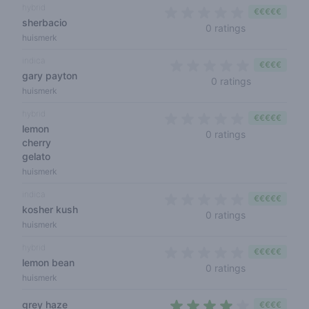
hybrid
€€€€€
sherbacio
0 out of 5 sta
0 ratings
huismerk
indica
€€€€
gary payton
0 out of 5 s
0 ratings
huismerk
hybrid
€€€€€
lemon
0 out of 5 sta
0 ratings
cherry
gelato
huismerk
indica
€€€€€
kosher kush
0 out of 5 sta
0 ratings
huismerk
hybrid
€€€€€
lemon bean
0 out of 5 sta
0 ratings
huismerk
grey haze
€€€€