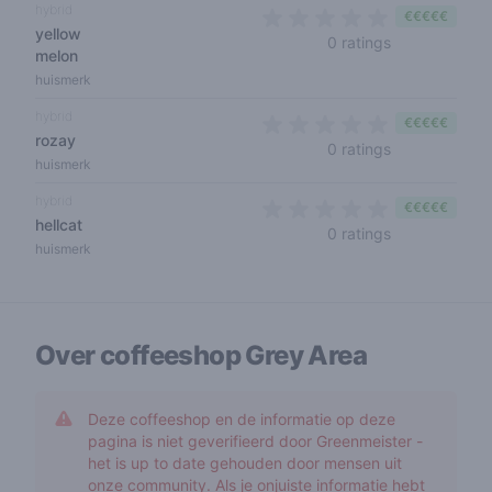
hybrid
€€€€€
yellow
0 out of 5 sta
0 ratings
melon
huismerk
hybrid
€€€€€
rozay
0 out of 5 sta
0 ratings
huismerk
hybrid
€€€€€
hellcat
0 out of 5 sta
0 ratings
huismerk
Over coffeeshop
Grey Area
Deze coffeeshop en de informatie op deze
pagina is niet geverifieerd door Greenmeister -
het is up to date gehouden door mensen uit
onze community. Als je onjuiste informatie hebt