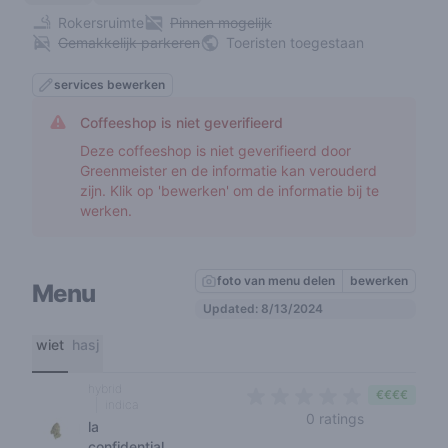
Rokersruimte
Pinnen mogelijk
Gemakkelijk parkeren
Toeristen toegestaan
services bewerken
Coffeeshop is niet geverifieerd
Deze coffeeshop is niet geverifieerd door
Greenmeister en de informatie kan verouderd
zijn. Klik op 'bewerken' om de informatie bij te
werken.
foto van menu delen
bewerken
Menu
Updated: 8/13/2024
wiet
hasj
hybrid
€€€€
indica
0 out of 5 s
0 ratings
la
confidential