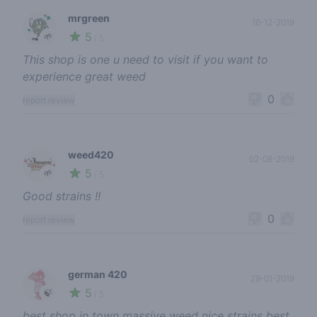
mrgreen
16-12-2019
5
🌱
/ 5
This shop is one u need to visit if you want to
experience great weed
0
report review
weed420
02-08-2019
5
🌱
/ 5
Good strains !!
0
report review
german 420
29-01-2019
5
🍃
/ 5
best shop in town massive weed nice strains best