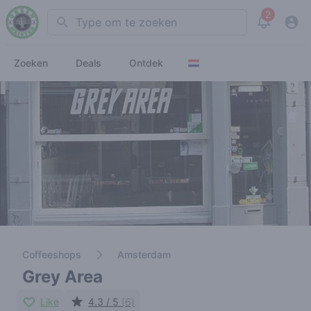
2
Search
View noti
Zoeken
Deals
Ontdek
Coffeeshops
Amsterdam
Grey Area
Like
4.3 / 5
(6)