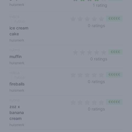
4 out of 5 s
huismerk
1 rating
indica
€€€€€
hybrid
0 out of 5 sta
0 ratings
ice cream
cake
huismerk
hybrid
€€€€
muffin
0 out of 5 s
0 ratings
huismerk
indica
€€€€€
hybrid
0 out of 5 sta
0 ratings
fireballs
huismerk
hybrid
€€€€€
zoz x
0 out of 5 sta
0 ratings
banana
cream
huismerk