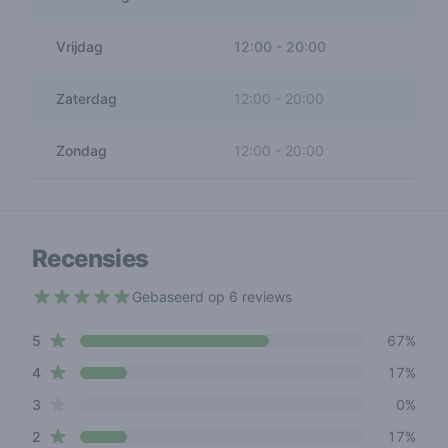
Vrijdag
12:00
-
20:00
Zaterdag
12:00
-
20:00
Zondag
12:00
-
20:00
Recensies
Gebaseerd op 6 reviews
4.3 out of 5 stars
star reviews
Review data
5
67%
star reviews
4
17%
star reviews
3
0%
star reviews
2
17%