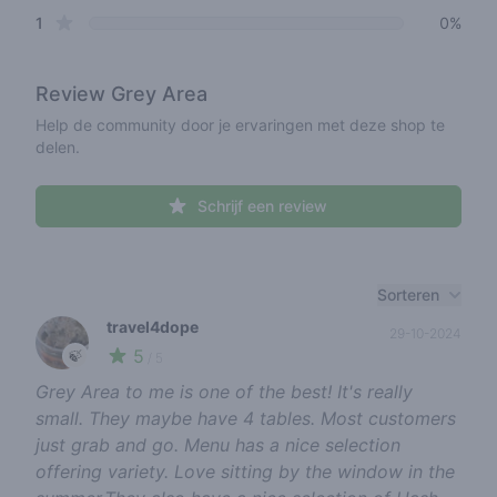
star reviews
1
0%
Review
Grey Area
Help de community door je ervaringen met deze shop te
delen.
Schrijf een review
Recent reviews
Sorteren
travel4dope
29-10-2024
5
🍃
/ 5
Grey Area to me is one of the best! It's really
small. They maybe have 4 tables. Most customers
just grab and go. Menu has a nice selection
offering variety. Love sitting by the window in the