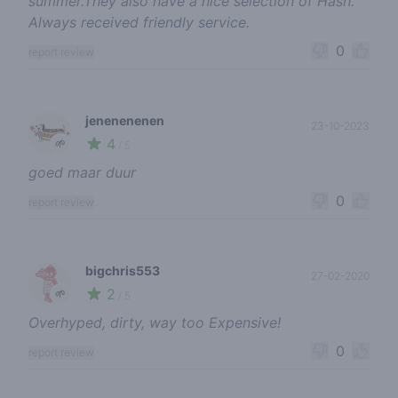
summer.They also have a nice selection of Hash.
Always received friendly service.
0
report review
jenenenenen
23-10-2023
4
🌱
/ 5
goed maar duur
0
report review
bigchris553
27-02-2020
2
🌱
/ 5
Overhyped, dirty, way too Expensive!
0
report review