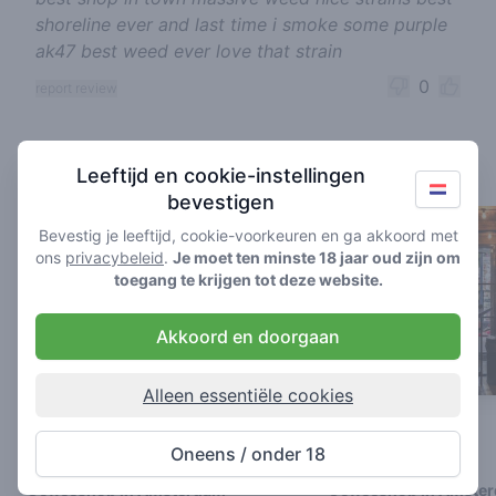
shoreline ever and last time i smoke some purple
ak47 best weed ever love that strain
0
report review
Coffeeshops in de buurt
Leeftijd en cookie-instellingen
bevestigen
Bevestig je leeftijd, cookie-voorkeuren en ga akkoord met
ons
privacybeleid
.
Je moet ten minste 18 jaar oud zijn om
toegang te krijgen tot deze website.
Akkoord en doorgaan
Alleen essentiële cookies
The Plug Utopia
Kadinsky Dam
Oneens / onder 18
3.1
3.5
/ 5
/ 5
Coffeeshop in Amsterdam
Coffeeshop in Amste