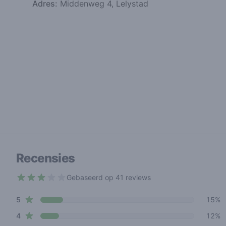
Adres:
Middenweg 4, Lelystad
Recensies
Gebaseerd op 41 reviews
2.2 out of 5 stars
star reviews
Review data
5
15%
star reviews
4
12%