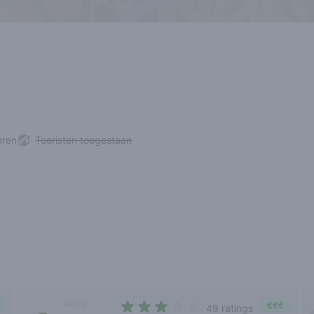
eren
Toeristen toegestaan
sativa
€€€
49 ratings
g