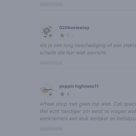
report review
020bestewiey
1
🍃
/ 5
Als je een long beschadiging of een ziekte 
schade die hun wiet aanricht.
report review
poppin highness11
4
🍃
/ 5
Afhaal shop met geen top wiet. Cali specia
Wel echt handiger om eerst te vragen wat e
werknemers een stuk eerlijker en behulpza
report review