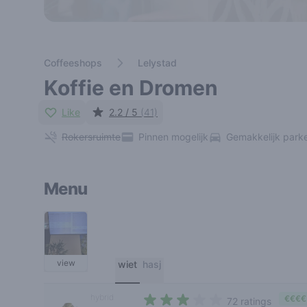
Coffeeshops
Lelystad
Koffie en Dromen
Like
2.2 / 5
(41)
Rokersruimte
Pinnen mogelijk
Gemakkelijk park
Menu
view
wiet
hasj
hybrid
€€€€
72 ratings