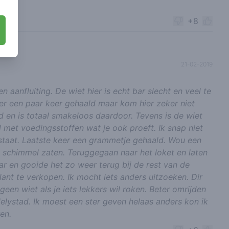
+8
21-02-2019
 aanfluiting. De wiet hier is echt bar slecht en veel te
hier een paar keer gehaald maar kom hier zeker niet
d en is totaal smakeloos daardoor. Tevens is de wiet
 met voedingsstoffen wat je ook proeft. Ik snap niet
 staat. Laatste keer een grammetje gehaald. Wou een
l schimmel zaten. Teruggegaan naar het loket en laten
ar en gooide het zo weer terug bij de rest van de
nt te verkopen. Ik mocht iets anders uitzoeken. Dir
geen wiet als je iets lekkers wil roken. Beter omrijden
lystad. Ik moest een ster geven helaas anders kon ik
ren.