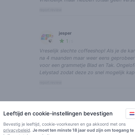
report review
jesper
1
🍃
/ 5
Vreselijk slechte coffeeshop! Als je de k
na 4 maanden maar weer eens geprobeerd
voor een grammetje Blad en Tak. Ongelofe
Lelystad zodat deze zo snel mogelijk ka
report review
groene pino
Leeftijd en cookie-instellingen bevestigen
1
🌱
/ 5
Treinstation ligt ernaast, beter pak je ee
Bevestig je leeftijd, cookie-voorkeuren en ga akkoord met ons
privacybeleid
.
Je moet ten minste 18 jaar oud zijn om toegang te
keer wiet gehaald bij “koffie en dromen”