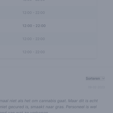
12:00
-
22:00
12:00
-
22:00
12:00
-
22:00
12:00
-
22:00
Sorteren
09-02-2023
lemaal niet als het om cannabis gaat. Maar dit is echt
iet gecured is, smaakt naar gras. Personeel is wel
stand van wat ze verkopen…