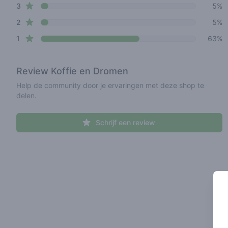
star reviews
3
5%
star reviews
2
5%
star reviews
1
63%
Review
Koffie en Dromen
Help de community door je ervaringen met deze shop te
delen.
Schrijf een review