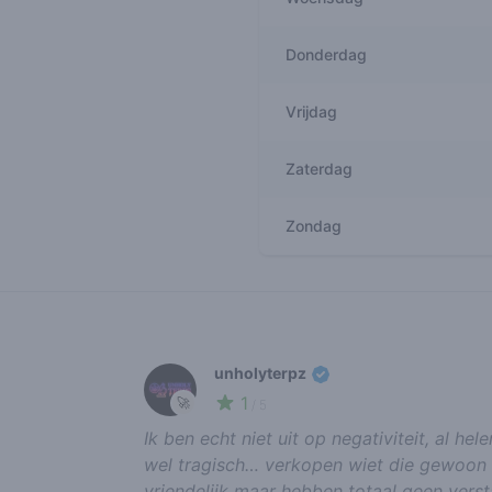
Donderdag
Vrijdag
Zaterdag
Zondag
Recent reviews
unholyterpz
1
🚀
/ 5
Ik ben echt niet uit op negativiteit, al he
wel tragisch… verkopen wiet die gewoon n
vriendelijk maar hebben totaal geen ver