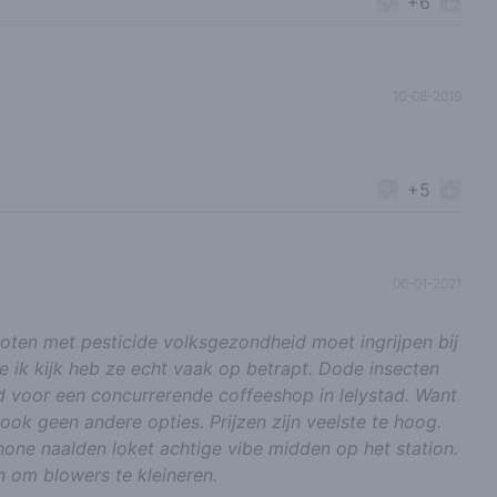
+6
10-08-2019
+5
06-01-2021
oten met pesticide volksgezondheid moet ingrijpen bij
 ik kijk heb ze echt vaak op betrapt. Dode insecten
ijd voor een concurrerende coffeeshop in lelystad. Want
 ook geen andere opties. Prijzen zijn veelste te hoog.
hone naalden loket achtige vibe midden op het station.
n om blowers te kleineren.