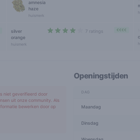
amnesia
3 out of 5 stars
m
haze
h
huismerk
€€€€
s
silver
7 ratings
3,6 out of 5 stars
orange
h
huismerk
Openingstijden
DAG
 niet geverifieerd door
nsen uit onze community. Als
informatie bewerken door op
Maandag
Dinsdag
Woensdag