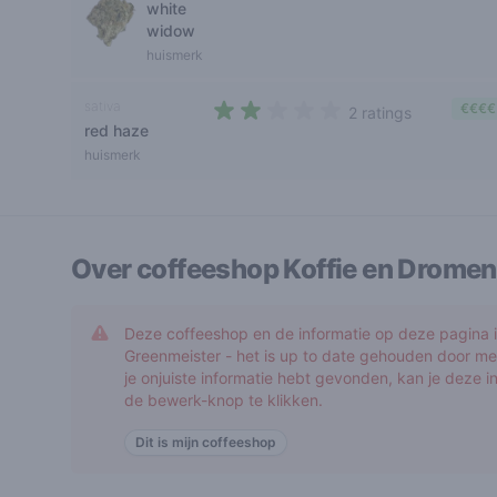
white
3 out of 5 stars
widow
huismerk
sativa
€€€€
2 ratings
red haze
2 out of 5 stars
huismerk
Over coffeeshop
Koffie en Dromen
Deze coffeeshop en de informatie op deze pagina is
Greenmeister - het is up to date gehouden door me
je onjuiste informatie hebt gevonden, kan je deze 
de bewerk-knop te klikken.
Dit is mijn coffeeshop