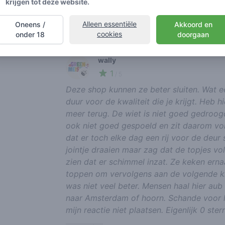
krijgen tot deze website.
aanrader...
report review
Alleen essentiële
Oneens /
Akkoord en
cookies
onder 18
doorgaan
wally
1
🍃
/ 5
Deze shop kunnen ze beter sluiten. Wat een
duur voor de kwaliteit die je krijgt. Heb 
meer terug. De wiet is niet goed gedroog
ook niet goed gespoeld en zit daarom vol
dat er toch elke dag een rij voor de deur
jointje draaien maar zag dat de topjes vo
zien dat er schimmel inzat. Ze keken erna
toppen om vervolgens aan de volgende kla
was niet veel beter. Mensen haal hier aub 
naar Amsterdam of hoorn. Schande voor le
mijn reactie niet plaatsen. Eigenlijk 0 ster