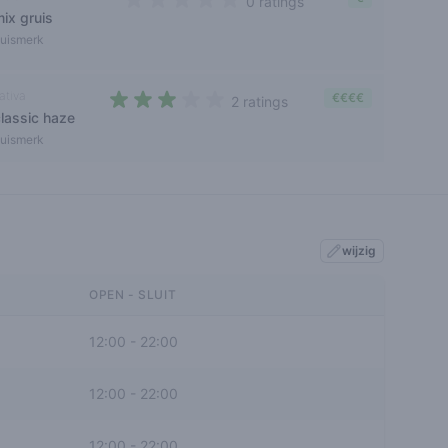
0 ratings
ix gruis
0 out of 5 stars
uismerk
ativa
€€€€
2 ratings
classic haze
3 out of 5 stars
uismerk
wijzig
OPEN - SLUIT
12:00
-
22:00
12:00
-
22:00
12:00
-
22:00