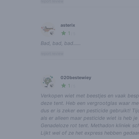
report review
asterix
1
🍃
/ 5
Bad, bad, bad......
report review
020bestewiey
1
🍃
/ 5
Verkopen wiet met beestjes en vaak besp
deze tent. Heb een vergrootglas waar mee
dus er is zeker een pesticide gebruikt! T
als er alleen maar pesticide wiet is heb je
Genadeloze rot tent. Methadon kliniek sc
Lijkt wel of ze het express hebben gedaa