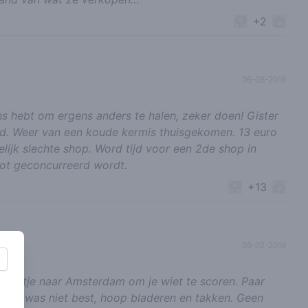
+2
06-08-2019
ans hebt om ergens anders te halen, zeker doen! Gister
. Weer van een koude kermis thuisgekomen. 13 euro
lijk slechte shop. Word tijd voor een 2de shop in
pot geconcurreerd wordt.
+13
05-02-2019
n treintje naar Amsterdam om je wiet te scoren. Paar
 maar was niet best, hoop bladeren en takken. Geen