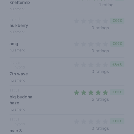
knettermix
4 out of 5
1 rating
huismerk
hybrid
€€€€
hulkberry
0 out of 5 s
0 ratings
huismerk
amg
€€€€
0 out of 5 s
huismerk
0 ratings
indica
€€€€
hybrid
0 out of 5 s
0 ratings
7th wave
huismerk
sativa
€€€€
big buddha
5 out of 5 s
2 ratings
haze
huismerk
sativa
€€€€
hybrid
0 out of 5 s
0 ratings
mac 3