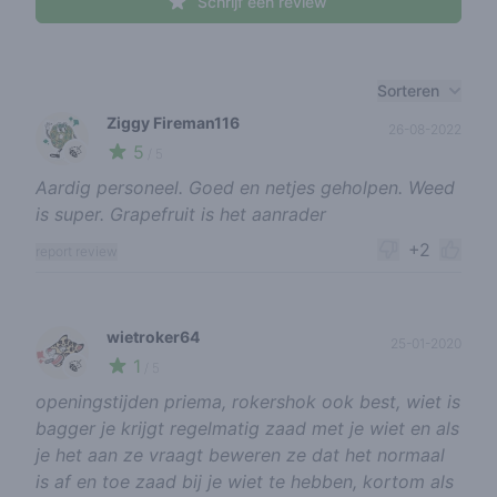
Schrijf een review
Recent reviews
Sorteren
Ziggy Fireman116
26-08-2022
5
🍃
/ 5
Aardig personeel. Goed en netjes geholpen. Weed
is super. Grapefruit is het aanrader
+2
report review
wietroker64
25-01-2020
1
🍃
/ 5
openingstijden priema, rokershok ook best, wiet is
bagger je krijgt regelmatig zaad met je wiet en als
je het aan ze vraagt beweren ze dat het normaal
is af en toe zaad bij je wiet te hebben, kortom als