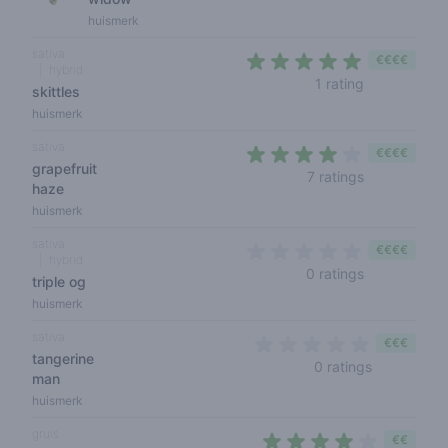
huismerk
sativa
€€€€
hybrid
5 out of 5 s
1 rating
skittles
huismerk
sativa
€€€€
grapefruit
3,3 out of 5
7 ratings
haze
huismerk
sativa
€€€€
hybrid
0 out of 5 s
0 ratings
triple og
huismerk
sativa
€€€
tangerine
0 out of 5 
0 ratings
man
huismerk
gruis
€€