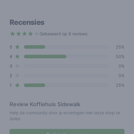
Recensies
Gebaseerd op 8 reviews
3.5 out of 5 stars
star reviews
Review data
5
25%
star reviews
4
50%
star reviews
3
0%
star reviews
2
0%
star reviews
1
25%
Review
Koffiehuis Sidewalk
Help de community door je ervaringen met deze shop te
delen.