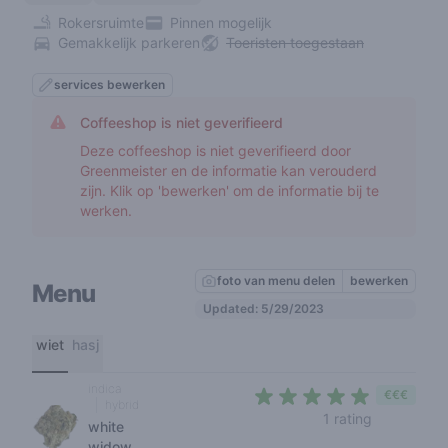
Rokersruimte
Pinnen mogelijk
Gemakkelijk parkeren
Toeristen toegestaan
services bewerken
Coffeeshop is niet geverifieerd
Deze coffeeshop is niet geverifieerd door
Greenmeister en de informatie kan verouderd
zijn. Klik op 'bewerken' om de informatie bij te
werken.
foto van menu delen
bewerken
Menu
Updated: 5/29/2023
wiet
hasj
indica
€€€
hybrid
5 out of 5 
1 rating
white
widow