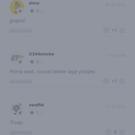
dnns
19-03-2023
4
🍃
/ 5
grapie!
+1
report review
0344smoke
11-06-2019
4
🍃
/ 5
Prima wiet, vooral lekker lage prijsjes
+1
report review
swaffel
17-03-2020
1
🍃
/ 5
Troep.
0
report review