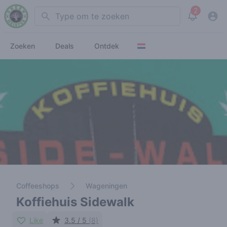
2
Search
View noti
Zoeken
Deals
Ontdek
Coffeeshops
Wageningen
Koffiehuis Sidewalk
Like
3.5 / 5
(8)