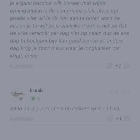
je ergens beschut wilt blowen met wijde
opningstijden is dit een priema plek, als je egt
goede wiet wil is dit niet aan te raden want ze
naaien je terwijl ze je aankijken! ook is het zo dat
de wiet verschilt per dag niet op naam dus de ene
dag bubbelgum bijv kan goed zijn en de andere
dag krijg je zaad meuk waar je longkanker van
krijgt, enjoy
+2
report review
lil dab
15-08-2023
5
🍃
/ 5
Altijd aardig personeel en lekkere wiet en hasj.
+1
report review