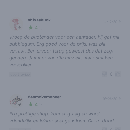
shivaskunk
14-12-2019
4
🥦
/ 5
Vroeg de budtender voor een aanrader, hij gaf mij
bubblegum. Erg goed voor de prijs, was blij
verrast. Ben ervoor terug geweest dus dat zegt
genoeg. Jammer van die muziek, maar smaken
verschillen.
0
report review
desmokemeneer
16-06-2019
4
🌱
/ 5
Erg prettige shop, kom er graag en word
vriendelijk en lekker snel geholpen. Ga zo door!