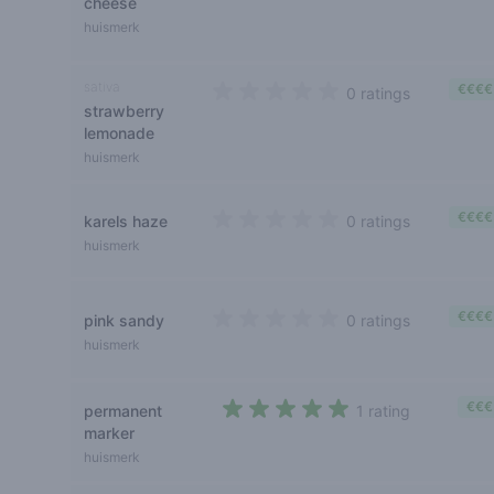
cheese
huismerk
sativa
€€€€
0 ratings
strawberry
0 out of 5 stars
lemonade
huismerk
€€€€
karels haze
0 ratings
0 out of 5 stars
huismerk
€€€€
pink sandy
0 ratings
0 out of 5 stars
huismerk
€€€
permanent
1 rating
5 out of 5 stars
marker
huismerk