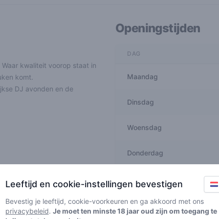
Openingstijden
DAG
Waar kwaliteit voorop staat in
Maandag
euken komt.
lijkse DJ avonden en de
Dinsdag
Woensdag
Donderdag
Vrijdag
Leeftijd en cookie-instellingen bevestigen
Bevestig je leeftijd, cookie-voorkeuren en ga akkoord met ons
Zaterdag
privacybeleid
.
Je moet ten minste 18 jaar oud zijn om toegang te