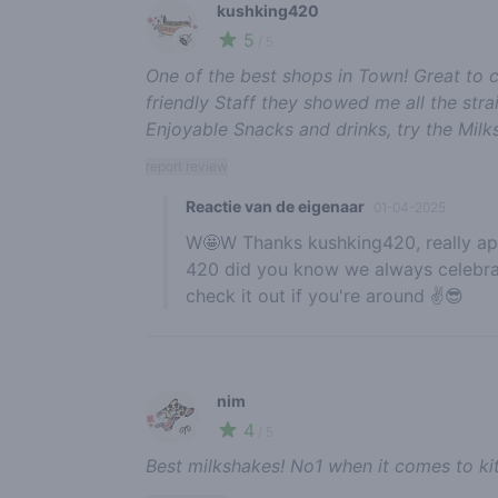
kushking420
5
🍃
/ 5
One of the best shops in Town! Great to chi
friendly Staff they showed me all the stra
Enjoyable Snacks and drinks, try the Milks
report review
Reactie van de eigenaar
01-04-2025
W🤩W Thanks kushking420, really ap
420 did you know we always celebrat
check it out if you're around ✌️😎
nim
4
🌱
/ 5
Best milkshakes! No1 when it comes to ki