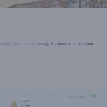
eren
Toeristen toegestaan
Deelnemer wietexperiment
sativa
€€€
0 ratings
super
0 out of 5 stars
silver