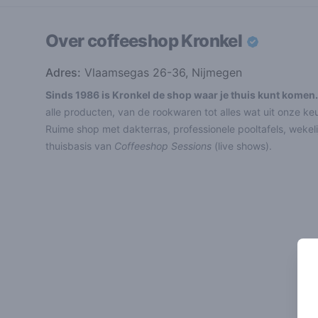
Over coffeeshop
Kronkel
Adres:
Vlaamsegas 26-36, Nijmegen
Sinds 1986 is Kronkel de shop waar je thuis kunt komen.
alle producten, van de rookwaren tot alles wat uit onze k
Ruime shop met dakterras, professionele pooltafels, weke
thuisbasis van
Coffeeshop Sessions
(live shows).