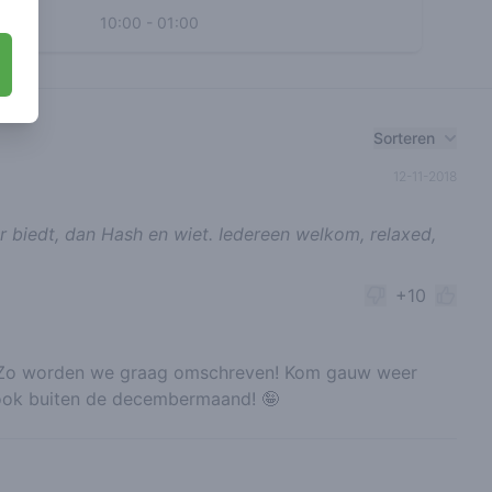
10:00
-
01:00
Sorteren
12-11-2018
 biedt, dan Hash en wiet. Iedereen welkom, relaxed,
+10
 Zo worden we graag omschreven! Kom gauw weer
 ook buiten de decembermaand! 🤪