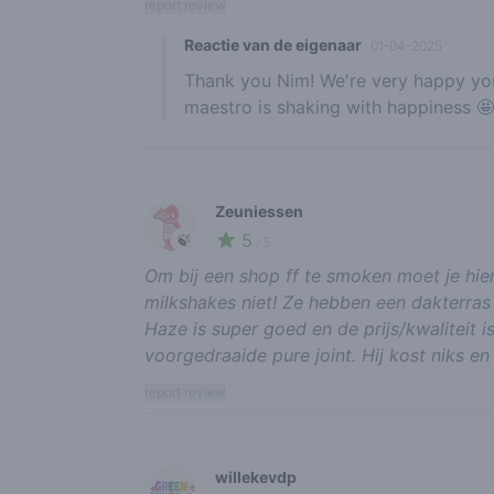
report review
Reactie van de eigenaar
01-04-2025
Thank you Nim! We're very happy you
maestro is shaking with happiness 
Zeuniessen
5
🍃
/ 5
Om bij een shop ff te smoken moet je hier 
milkshakes niet! Ze hebben een dakterras 
Haze is super goed en de prijs/kwaliteit i
voorgedraaide pure joint. Hij kost niks en 
report review
willekevdp