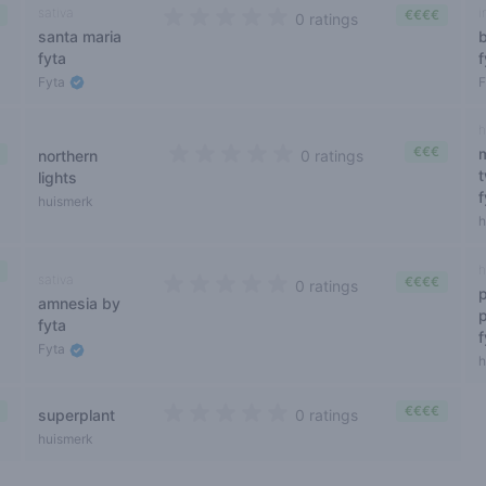
sativa
i
€€€€
0 ratings
santa maria
b
0 out of 5 stars
fyta
f
Fyta
h
€€€
northern
0 ratings
0 out of 5 stars
t
lights
f
huismerk
h
h
sativa
€€€€
0 ratings
p
amnesia by
0 out of 5 stars
fyta
f
Fyta
h
€€€€
superplant
0 ratings
0 out of 5 stars
huismerk