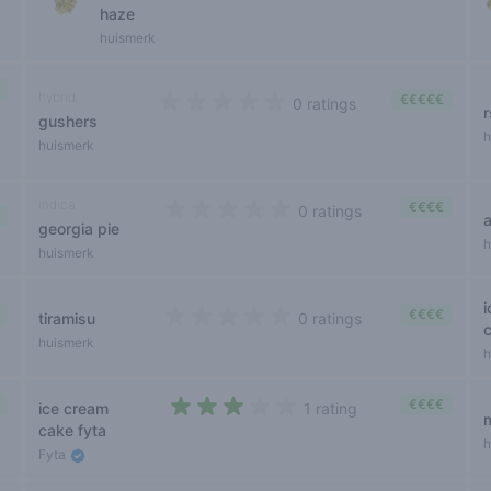
haze
huismerk
hybrid
€€€€€
0 ratings
gushers
0 out of 5 stars
h
huismerk
indica
€€€€
0 ratings
georgia pie
0 out of 5 stars
h
huismerk
€€€€
tiramisu
0 ratings
0 out of 5 stars
huismerk
h
€€€€
ice cream
1 rating
3 out of 5 stars
cake fyta
h
Fyta