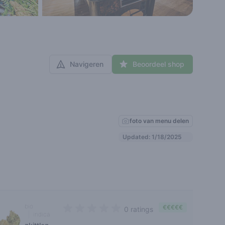
Navigeren
Beoordeel shop
foto van menu delen
Updated: 1/18/2025
bio
€€€€€
0 ratings
indica
0 out of 5 stars