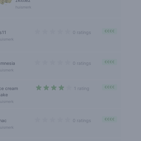
zkittlez
huismerk
€€€€
rs11
0 ratings
0 out of 5 stars
uismerk
€€€€
amnesia
0 ratings
0 out of 5 stars
uismerk
€€€€
ice cream
1 rating
4 out of 5 stars
cake
uismerk
€€€€
mac
0 ratings
0 out of 5 stars
uismerk