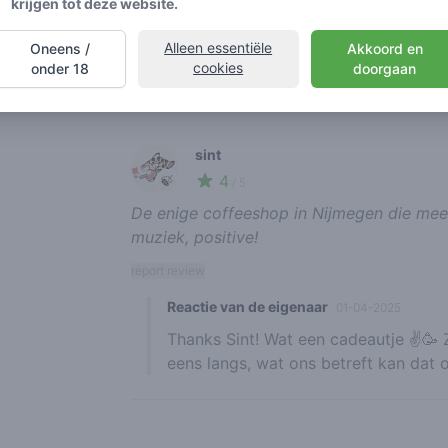
krijgen tot deze website.
Zondag
Alleen essentiële
Oneens /
Akkoord en
cookies
onder 18
doorgaan
Recent reviews
sint
4
🍃
/ 5
De enige coffeeshop in Nijmegen die meer
muziek, positive!
report review
Reactie van de eigenaar
01-04-2025
Thanks Sint! Wat een cadeautje ✌️
eens langs, wat ons betreft kan dat