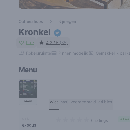
Coffeeshops
Nijmegen
Kronkel
Like
4.2 / 5
(35)
Rokersruimte
Pinnen mogelijk
Gemakkelijk park
Menu
view
wiet
hasj
voorgedraaid
edibles
sativa
€€€€
0 ratings
exodus
0 out of 5 stars