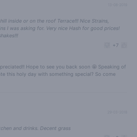
13-08-2019
ll inside or on the roof Terrace!!! Nice Strains,
ins I was asking for. Very nice Hash for good prices!
hakes!!!
+7
preciated!! Hope to see you back soon 🤩 Speaking of
e this holy day with something special? So come
29-03-2018
tchen and drinks. Decent grass