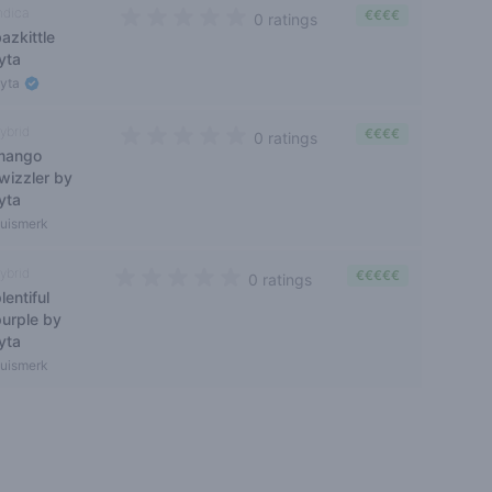
ndica
€€€€
0 ratings
azkittle
0 out of 5 stars
yta
Fyta
ybrid
€€€€
0 ratings
mango
0 out of 5 stars
wizzler by
yta
uismerk
ybrid
€€€€€
0 ratings
lentiful
0 out of 5 stars
purple by
yta
uismerk