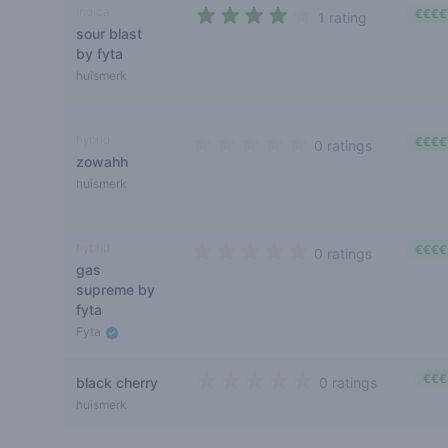
indica
€€€€
1 rating
sour blast
4 out of 5 stars
by fyta
huismerk
hybrid
€€€€
0 ratings
zowahh
0 out of 5 stars
huismerk
hybrid
€€€€
0 ratings
gas
0 out of 5 stars
supreme by
fyta
Fyta
€€€
black cherry
0 ratings
0 out of 5 stars
huismerk