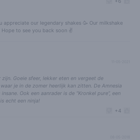
+6
 appreciate our legendary shakes 🥳 Our milkshake
 Hope to see you back soon ✌️
11-05-2021
zijn. Goeie sfeer, lekker eten en vergeet de
waar je in de zomer heerlijk kan zitten. De Amnesia
s insane. Ook een aanrader is de “Kronkel pure”, een
is echt een ninja!
+4
08-05-2018