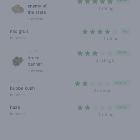
€€€€
enemy of
5 out of 5 s
1 rating
the state
huismerk
mix gruis
€€
4 out of 5
huismerk
1 rating
hybrid
€€€€
bruce
3 out of 5 s
3 ratings
banner
huismerk
indica
€€€€€
bubba kush
2 out of 5 sta
2 ratings
huismerk
haze
€€€€
2 out of 5 st
huismerk
1 rating