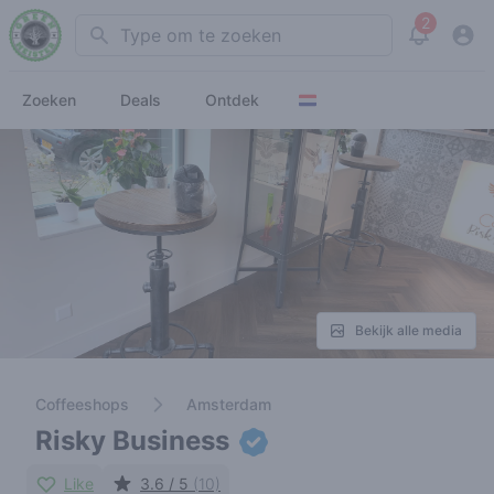
2
Search
View noti
Zoeken
Deals
Ontdek
Bekijk alle media
Coffeeshops
Amsterdam
Risky Business
Like
3.6 / 5
(10)