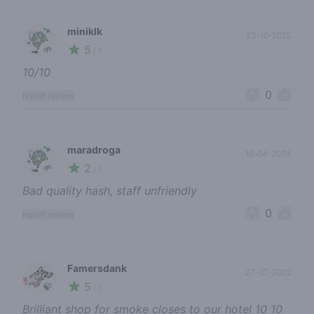
miniklk
23-10-2025
5
🌱
/ 5
10/10
0
report review
maradroga
16-04-2024
2
🌱
/ 5
Bad quality hash, staff unfriendly
0
report review
Famersdank
27-07-2022
5
🍃
/ 5
Brilliant shop for smoke closes to our hotel 10 10