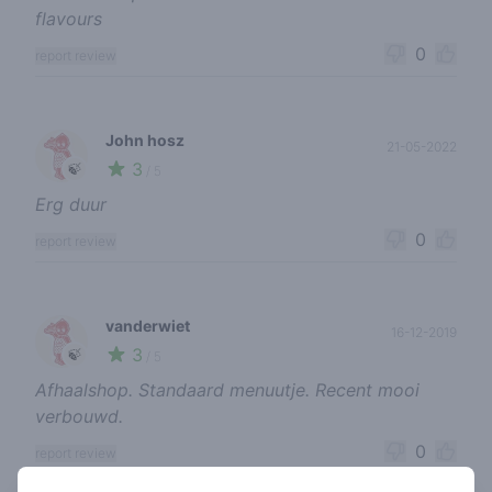
flavours
0
report review
John hosz
21-05-2022
3
🍃
/ 5
Erg duur
0
report review
vanderwiet
16-12-2019
3
🍃
/ 5
Afhaalshop. Standaard menuutje. Recent mooi
verbouwd.
0
report review