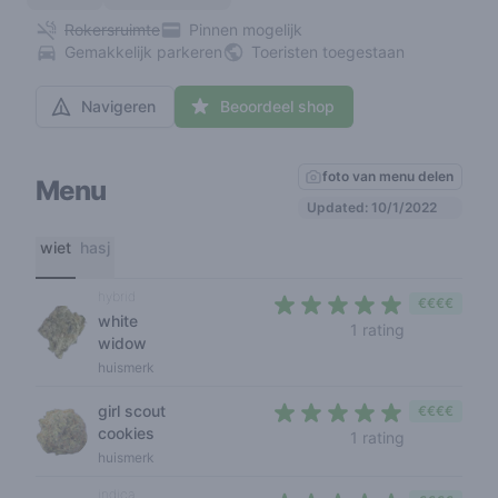
Rokersruimte
Pinnen mogelijk
Gemakkelijk parkeren
Toeristen toegestaan
Navigeren
Beoordeel shop
foto van menu delen
Menu
Updated: 10/1/2022
wiet
hasj
hybrid
€€€€
white
5 out of 5 s
1 rating
widow
huismerk
girl scout
€€€€
cookies
5 out of 5 s
1 rating
huismerk
indica