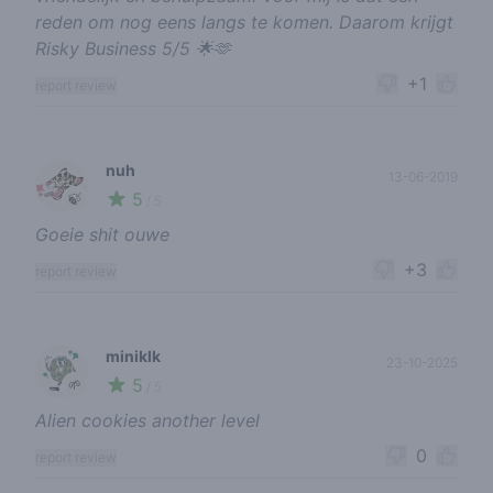
reden om nog eens langs te komen. Daarom krijgt
Risky Business 5/5 🌟🫶
+1
report review
nuh
13-06-2019
5
🍃
/ 5
Goeie shit ouwe
+3
report review
miniklk
23-10-2025
5
🌱
/ 5
Alien cookies another level
0
report review