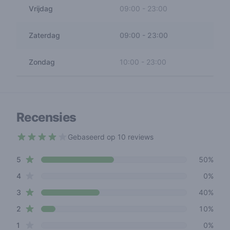
Vrijdag
09:00
-
23:00
Zaterdag
09:00
-
23:00
Zondag
10:00
-
23:00
Recensies
Gebaseerd op 10 reviews
3.6 out of 5 stars
star reviews
Review data
5
50%
star reviews
4
0%
star reviews
3
40%
star reviews
2
10%
star reviews
1
0%