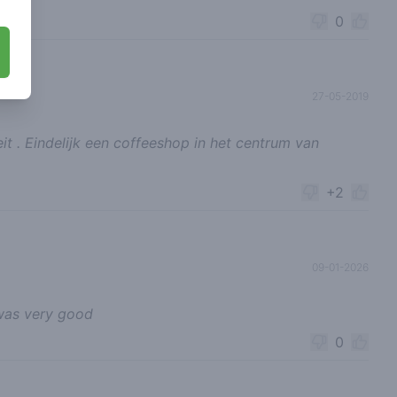
0
27-05-2019
t . Eindelijk een coffeeshop in het centrum van
+2
09-01-2026
 was very good
0