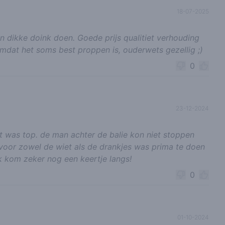
18-07-2025
 dikke doink doen. Goede prijs qualitiet verhouding
 omdat het soms best proppen is, ouderwets gezellig ;)
0
23-12-2024
 was top. de man achter de balie kon niet stoppen
en voor zowel de wiet als de drankjes was prima te doen
 kom zeker nog een keertje langs!
0
01-10-2024