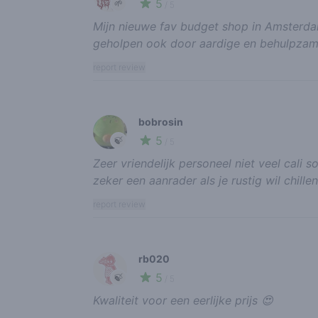
5
🌱
/ 5
Mijn nieuwe fav budget shop in Amsterda
geholpen ook door aardige en behulpzam
report review
bobrosin
5
🍃
/ 5
Zeer vriendelijk personeel niet veel cali
zeker een aanrader als je rustig wil chil
report review
rb020
5
🍃
/ 5
Kwaliteit voor een eerlijke prijs 😍