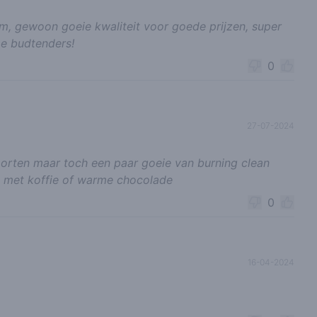
m, gewoon goeie kwaliteit voor goede prijzen, super
e budtenders!
0
27-07-2024
 soorten maar toch een paar goeie van burning clean
len met koffie of warme chocolade
0
16-04-2024