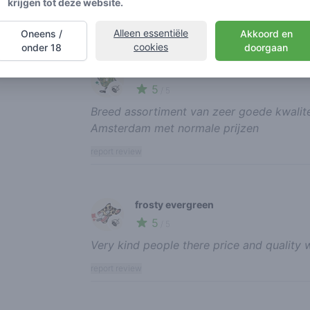
krijgen tot deze website.
report review
Alleen essentiële
Oneens /
Akkoord en
cookies
onder 18
doorgaan
manuel
5
🍃
/ 5
Breed assortiment van zeer goede kwalitei
Amsterdam met normale prijzen
report review
frosty evergreen
5
🍃
/ 5
Very kind people there price and quality
report review