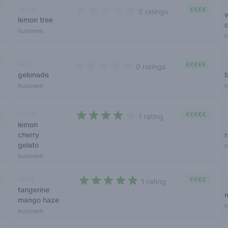
s
sativa
€€€€
0 ratings
lemon tree
0 out of 5 stars
huismerk
h
sativa
i
€€€€€
0 ratings
gelonade
b
0 out of 5 stars
huismerk
h
indica
€€€€€
1 rating
i
lemon
4 out of 5 stars
cherry
r
gelato
h
huismerk
sativa
€€€€
1 rating
i
tangerine
5 out of 5 stars
mango haze
h
huismerk