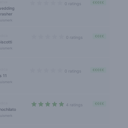
ativa
€€€€€
0 ratings
wedding
0 out of 5 stars
crasher
uismerk
ndica
€€€€
0 ratings
iscotti
0 out of 5 stars
uismerk
ndica
€€€€€
0 ratings
s 11
0 out of 5 stars
uismerk
ndica
€€€€
4 ratings
mochilato
4,2 out of 5 stars
uismerk