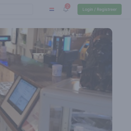
2
View notifications
Login / Registreer