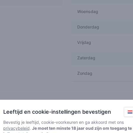
Woensdag
Donderdag
Vrijdag
Zaterdag
Zondag
Recent reviews
Leeftijd en cookie-instellingen bevestigen
onnickjessayan
5
🚀
/ 5
Bevestig je leeftijd, cookie-voorkeuren en ga akkoord met ons
privacybeleid
.
Je moet ten minste 18 jaar oud zijn om toegang te
Fijne shop!