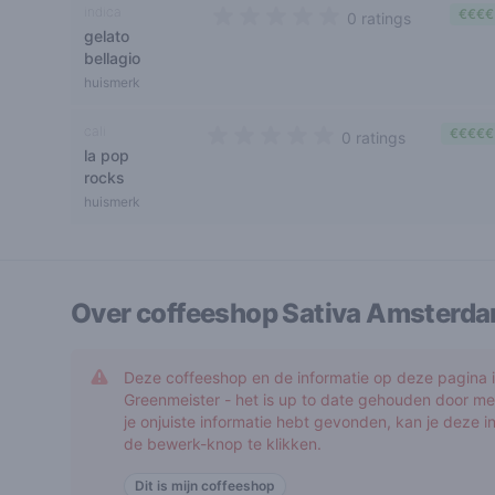
indica
€€€€
0 ratings
gelato
0 out of 5 stars
bellagio
huismerk
cali
€€€€€
0 ratings
la pop
0 out of 5 stars
rocks
huismerk
Over coffeeshop
Sativa Amsterd
Deze coffeeshop en de informatie op deze pagina is
Greenmeister - het is up to date gehouden door me
je onjuiste informatie hebt gevonden, kan je deze 
de bewerk-knop te klikken.
Dit is mijn coffeeshop