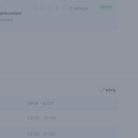
ali
€€€€€
0 ratings
rainbowlato
0 out of 5 stars
uismerk
wijzig
OPEN - SLUIT
09:00
-
01:00
09:00
-
01:00