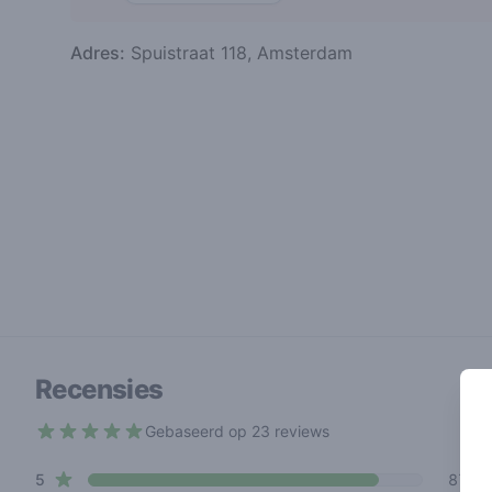
Adres:
Spuistraat 118, Amsterdam
Recensies
Gebaseerd op 23 reviews
4.9 out of 5 stars
star reviews
Review data
5
87%