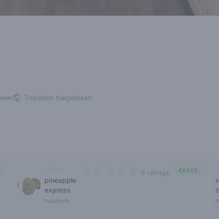
eren
Toeristen toegestaan
sativa
i
€€€€€
0 ratings
pineapple
r
0 out of 5 stars
express
huismerk
h