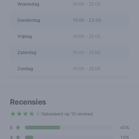
Woensdag
10:00
-
22:00
Donderdag
10:00
-
22:00
Vrijdag
10:00
-
22:00
Zaterdag
10:00
-
22:00
Zondag
10:00
-
22:00
Recensies
Gebaseerd op 10 reviews
3.1 out of 5 stars
star reviews
Review data
5
40%
star reviews
4
10%