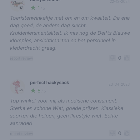
22-12-2024
1
🍃
/ 5
Toeristenwinkeltje met om en om kwaliteit. De ene
dag goed, de andere dag slecht.
Kruideniersmentaliteit. Ik mis nog de Delfts Blauwe
klompjes, ansichtkaarten en het personeel in
klederdracht graag.
0
report review
perfect hackysack
23-04-2023
5
🌱
/ 5
Top winkel voor mij als medische consument.
Sterke en schone Wiet, goede prijzen. Klassieke
soorten die helpen, geen llifestyle wiet. Echte
aanrader!
0
report review