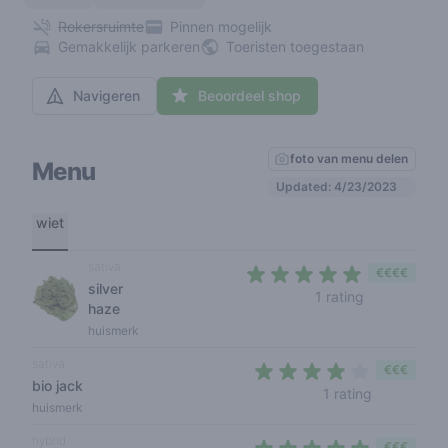
Rokersruimte
Pinnen mogelijk
Gemakkelijk parkeren
Toeristen toegestaan
Navigeren
Beoordeel shop
foto van menu delen
Menu
Updated: 4/23/2023
wiet
sativa
€€€€
silver
5 out of 5 s
1 rating
haze
huismerk
sativa
€€€
bio jack
4 out of 5 
1 rating
huismerk
hybrid
€€€