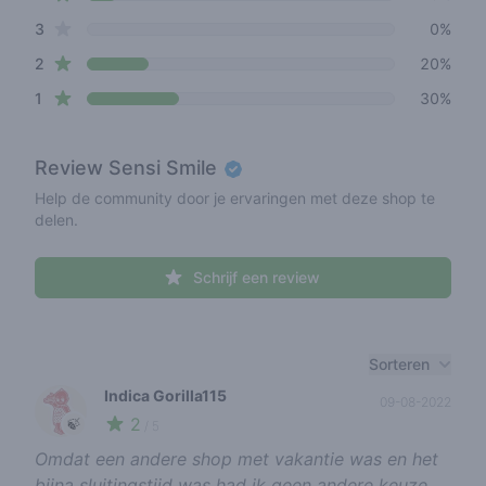
star reviews
3
0%
star reviews
2
20%
star reviews
1
30%
Review
Sensi Smile
Help de community door je ervaringen met deze shop te
delen.
Schrijf een review
Recent reviews
Sorteren
Indica Gorilla115
09-08-2022
2
🍃
/ 5
Omdat een andere shop met vakantie was en het
bijna sluitingstijd was had ik geen andere keuze