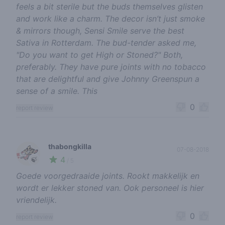
feels a bit sterile but the buds themselves glisten
and work like a charm. The decor isn’t just smoke
& mirrors though, Sensi Smile serve the best
Sativa in Rotterdam. The bud-tender asked me,
"Do you want to get High or Stoned?" Both,
preferably. They have pure joints with no tobacco
that are delightful and give Johnny Greenspun a
sense of a smile. This
0
report review
thabongkilla
07-08-2018
4
🍃
/ 5
Goede voorgedraaide joints. Rookt makkelijk en
wordt er lekker stoned van. Ook personeel is hier
vriendelijk.
0
report review