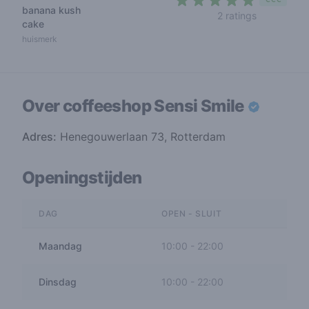
banana kush
4,5 out of 
2 ratings
cake
huismerk
Over coffeeshop
Sensi Smile
Adres:
Henegouwerlaan 73, Rotterdam
Openingstijden
DAG
OPEN - SLUIT
Maandag
10:00
-
22:00
Dinsdag
10:00
-
22:00