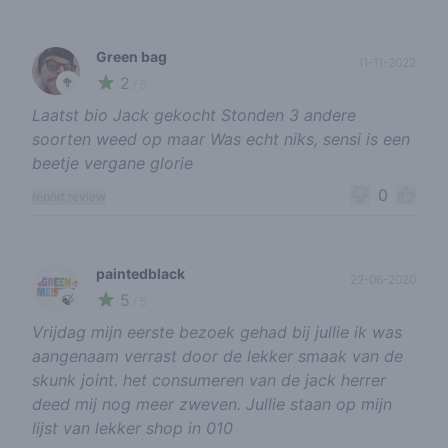
Green bag
11-11-2022
2
🥦
/ 5
Laatst bio Jack gekocht Stonden 3 andere
soorten weed op maar Was echt niks, sensi is een
beetje vergane glorie
0
report review
paintedblack
22-06-2020
5
🍃
/ 5
Vrijdag mijn eerste bezoek gehad bij jullie ik was
aangenaam verrast door de lekker smaak van de
skunk joint. het consumeren van de jack herrer
deed mij nog meer zweven. Jullie staan op mijn
lijst van lekker shop in 010