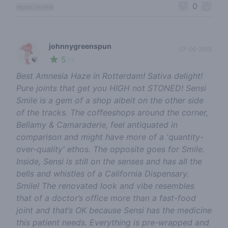
0
report review
johnnygreenspun
07-06-2019
5
🍃
/ 5
Best Amnesia Haze in Rotterdam! Sativa delight!
Pure joints that get you HIGH not STONED! Sensi
Smile is a gem of a shop albeit on the other side
of the tracks. The coffeeshops around the corner,
Bellamy & Camaraderie, feel antiquated in
comparison and might have more of a 'quantity-
over-quality' ethos. The opposite goes for Smile.
Inside, Sensi is still on the senses and has all the
bells and whistles of a California Dispensary.
Smile! The renovated look and vibe resembles
that of a doctor’s office more than a fast-food
joint and that’s OK because Sensi has the medicine
this patient needs. Everything is pre-wrapped and