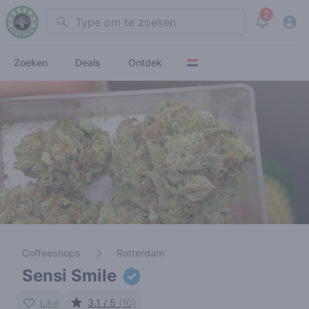
2
Search
View noti
Zoeken
Deals
Ontdek
Coffeeshops
Rotterdam
Sensi Smile
Like
3.1 / 5
(10)