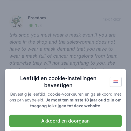
Freedom
18-04-2021
1
🍃
/ 5
this shop you must wear a mask even if you are
alone in the shop and the saleswoman does not
have to wear a mask demand that you have to
wear a mask full of cancer morgalons from them
otherwise they will not sell anything to you. she
laughs at you when you leave without buying
anything
Leeftijd en cookie-instellingen
bevestigen
-1
report review
Bevestig je leeftijd, cookie-voorkeuren en ga akkoord met
ons
privacybeleid
.
Je moet ten minste 18 jaar oud zijn om
toegang te krijgen tot deze website.
misters
02-04-2018
5
🍃
/ 5
Akkoord en doorgaan
Goede en rustige coffeeshop, Ik word altijd goed