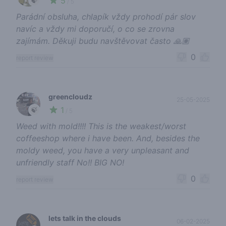
5
🍃
/ 5
Parádní obsluha, chlapík vždy prohodí pár slov
navíc a vždy mi doporučí, o co se zrovna
zajímám. Děkuji budu navštěvovat často 🙏🏽
0
report review
greencloudz
25-05-2025
1
🍃
/ 5
Weed with mold!!!! This is the weakest/worst
coffeeshop where i have been. And, besides the
moldy weed, you have a very unpleasant and
unfriendly staff No!! BIG NO!
0
report review
lets talk in the clouds
06-02-2025