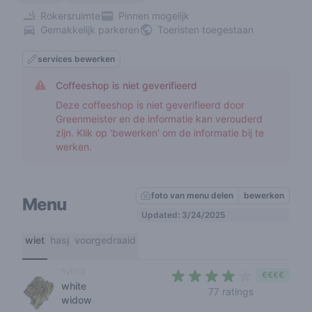
Rokersruimte
Pinnen mogelijk
Gemakkelijk parkeren
Toeristen toegestaan
services bewerken
Coffeeshop is niet geverifieerd
Deze coffeeshop is niet geverifieerd door
Greenmeister en de informatie kan verouderd
zijn. Klik op 'bewerken' om de informatie bij te
werken.
foto van menu delen
bewerken
Menu
Updated: 3/24/2025
wiet
hasj
voorgedraaid
hybrid
€€€€
white
3,8 out of 5
77 ratings
widow