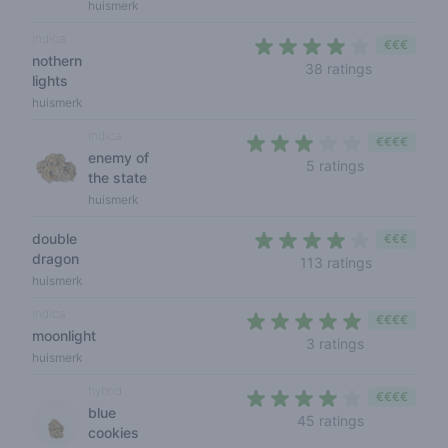
huismerk
indica
€€€
nothern
3,6 out of 
38 ratings
lights
huismerk
indica
€€€€
enemy of
3 out of 5 s
5 ratings
the state
huismerk
double
€€€
dragon
3,8 out of 
113 ratings
huismerk
indica
€€€€
moonlight
5 out of 5 s
3 ratings
huismerk
hybrid
€€€€
blue
3,6 out of 5
45 ratings
cookies