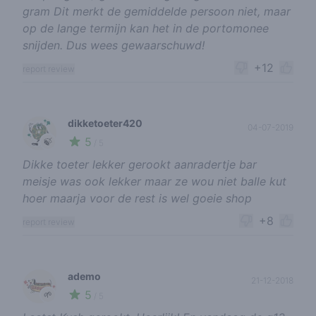
gram Dit merkt de gemiddelde persoon niet, maar
op de lange termijn kan het in de portomonee
snijden. Dus wees gewaarschuwd!
+12
report review
dikketoeter420
04-07-2019
5
🍃
/ 5
Dikke toeter lekker gerookt aanradertje bar
meisje was ook lekker maar ze wou niet balle kut
hoer maarja voor de rest is wel goeie shop
+8
report review
ademo
21-12-2018
5
🌱
/ 5