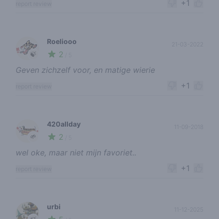
+1
report review
Roeliooo
21-03-2022
2
🍃
/ 5
Geven zichzelf voor, en matige wierie
+1
report review
420allday
11-09-2018
2
🌱
/ 5
wel oke, maar niet mijn favoriet..
+1
report review
urbi
11-12-2025