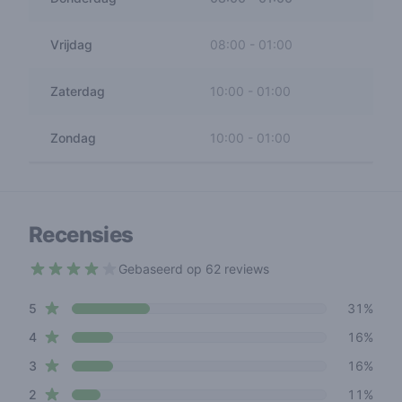
Vrijdag
08:00
-
01:00
Zaterdag
10:00
-
01:00
Zondag
10:00
-
01:00
Recensies
Gebaseerd op 62 reviews
3.2 out of 5 stars
star reviews
Review data
5
31%
star reviews
4
16%
star reviews
3
16%
star reviews
2
11%