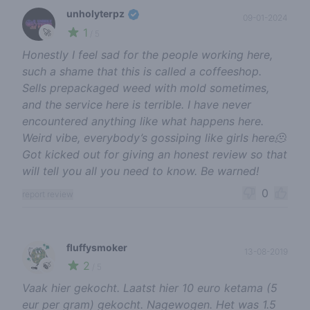
unholyterpz
09-01-2024
1
🚀
/ 5
Honestly I feel sad for the people working here,
such a shame that this is called a coffeeshop.
Sells prepackaged weed with mold sometimes,
and the service here is terrible. I have never
encountered anything like what happens here.
Weird vibe, everybody’s gossiping like girls here🫠
Got kicked out for giving an honest review so that
will tell you all you need to know. Be warned!
0
report review
fluffysmoker
13-08-2019
2
🍃
/ 5
Vaak hier gekocht. Laatst hier 10 euro ketama (5
eur per gram) gekocht. Nagewogen. Het was 1.5