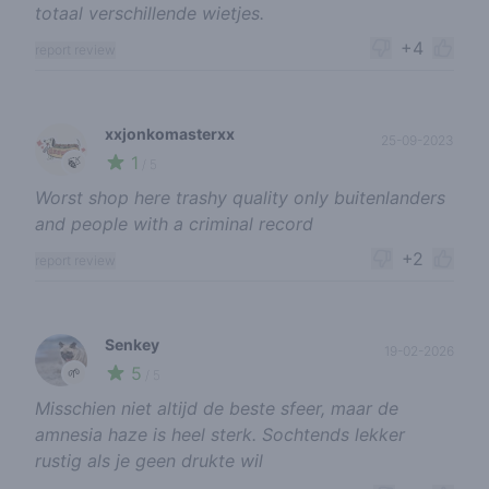
totaal verschillende wietjes.
+4
report review
xxjonkomasterxx
25-09-2023
1
🍃
/ 5
Worst shop here trashy quality only buitenlanders
and people with a criminal record
+2
report review
Senkey
19-02-2026
5
🌱
/ 5
Misschien niet altijd de beste sfeer, maar de
amnesia haze is heel sterk. Sochtends lekker
rustig als je geen drukte wil