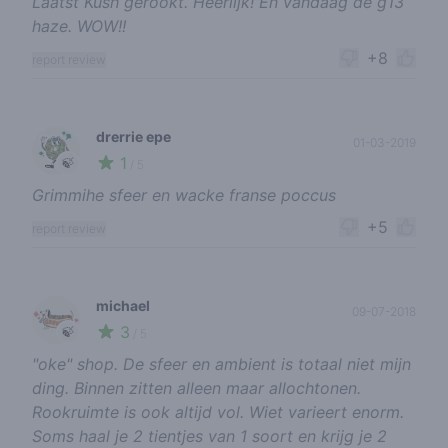
Laatst Kush gerookt. Heerlijk! En vandaag de g13
haze. WOW!!
+8
report review
drerrie epe
01-03-2019
1
🍃
/ 5
Grimmihe sfeer en wacke franse poccus
+5
report review
michael
09-07-2018
3
🍃
/ 5
"oke" shop. De sfeer en ambient is totaal niet mijn
ding. Binnen zitten alleen maar allochtonen.
Rookruimte is ook altijd vol. Wiet varieert enorm.
Soms haal je 2 tientjes van 1 soort en krijg je 2