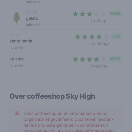
huismerk
hybrid
€€€€
gelato
2,8 out of 5 
4 ratings
huismerk
sativa
€€€
santa maria
4 out of 5 
72 ratings
huismerk
xplants
€€€€
3,5 out of 5
huismerk
2 ratings
Over coffeeshop
Sky High
Deze coffeeshop en de informatie op deze
pagina is niet geverifieerd door Greenmeister -
het is up to date gehouden door mensen uit
onze community. Als je onjuiste informatie hebt