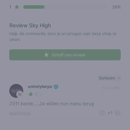
star reviews
1
26%
Review
Sky High
Help de community door je ervaringen met deze shop te
delen.
Schrijf een review
Recent reviews
Sorteren
unholyterpz
01-10-2024
1
🚀
/ 5
2011 belde…. Ze willen hun menu terug
+1
report review