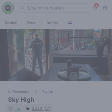
2
Search
View noti
Zoeken
Deals
Ontdek
Coffeeshops
Zwolle
Sky High
Like
3.2 / 5
(62)