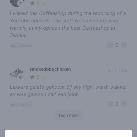
5
🥦
/ 5
I visited this Coffeeshop during the recording of a
YouTube episode. The staff welcomed me very
warmly, in my opinion the best Coffeeshop in
Zwolle.
0
report review
smokedbbqchicken
14-12-2024
5
🍃
/ 5
Lekkere gelato gekocht bij sky high, werdt wakker
en was gewoon zelf een joint.
0
report review
Toon meer
Coffeeshops in de buurt