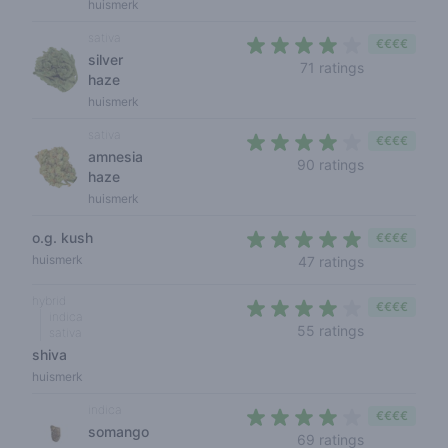
huismerk
sativa
€€€€
silver
4 out of 5 s
71 ratings
haze
huismerk
sativa
€€€€
amnesia
3,9 out of 5
90 ratings
haze
huismerk
o.g. kush
€€€€
4,1 out of 5 
huismerk
47 ratings
hybrid
€€€€
indica
4 out of 5 s
55 ratings
sativa
shiva
huismerk
indica
€€€€
somango
4 out of 5 s
69 ratings