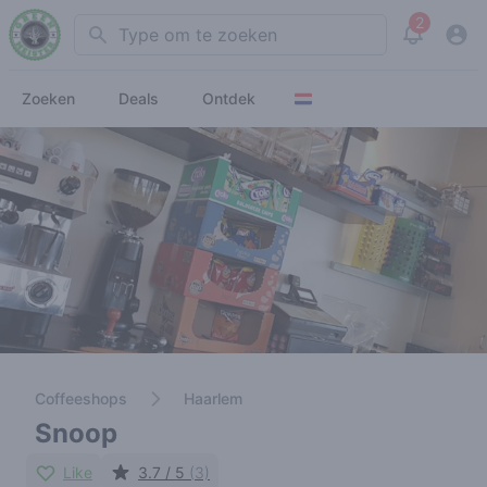
2
Search
View noti
Zoeken
Deals
Ontdek
Coffeeshops
Haarlem
Snoop
Like
3.7 / 5
(3)