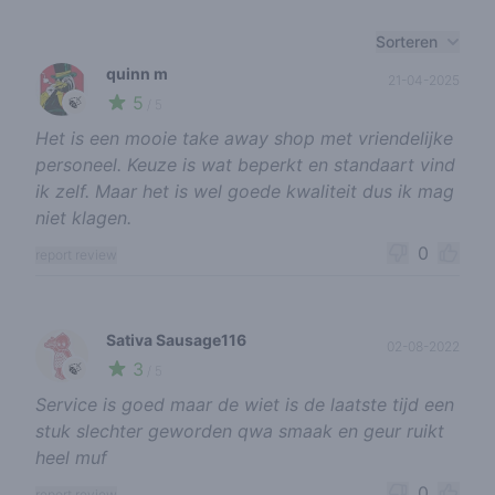
Recent reviews
Sorteren
quinn m
21-04-2025
5
🍃
/ 5
Het is een mooie take away shop met vriendelijke
personeel. Keuze is wat beperkt en standaart vind
ik zelf. Maar het is wel goede kwaliteit dus ik mag
niet klagen.
0
report review
Sativa Sausage116
02-08-2022
3
🍃
/ 5
Service is goed maar de wiet is de laatste tijd een
stuk slechter geworden qwa smaak en geur ruikt
heel muf
0
report review