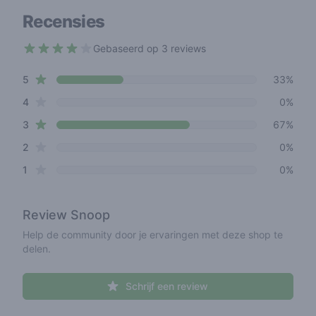
Recensies
Gebaseerd op 3 reviews
3.7 out of 5 stars
star reviews
Review data
5
33%
star reviews
4
0%
star reviews
3
67%
star reviews
2
0%
star reviews
1
0%
Review
Snoop
Help de community door je ervaringen met deze shop te
delen.
Schrijf een review