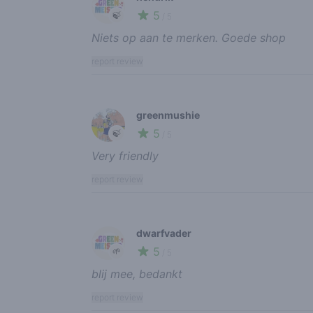
5
🍃
/ 5
Niets op aan te merken. Goede shop
report review
greenmushie
5
🍃
/ 5
Very friendly
report review
dwarfvader
5
🌱
/ 5
blij mee, bedankt
report review