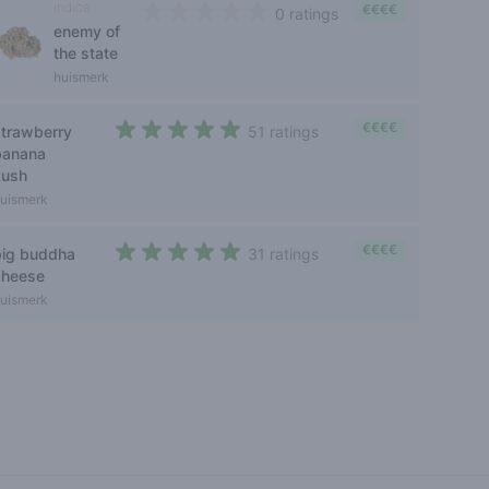
indica
€€€€
0 ratings
enemy of
0 out of 5 stars
the state
huismerk
€€€€
strawberry
51 ratings
4,3 out of 5 stars
banana
kush
uismerk
€€€€
big buddha
31 ratings
4,2 out of 5 stars
cheese
uismerk