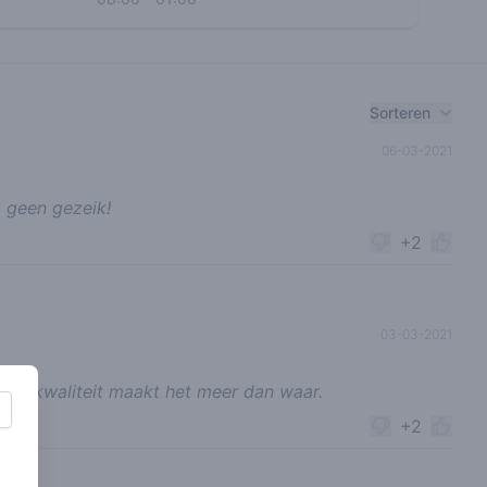
Sorteren
06-03-2021
 geen gezeik!
+2
03-03-2021
r de kwaliteit maakt het meer dan waar.
+2