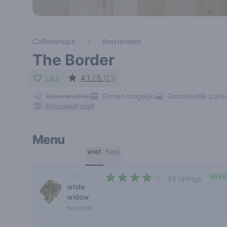
Coffeeshops
Amsterdam
The Border
Like
4.1 / 5
(21)
Rokersruimte
Pinnen mogelijk
Gemakkelijk park
Educated staff
Menu
wiet
hasj
hybrid
€€€€
49 ratings
white
3,7 out of 5 stars
widow
huismerk