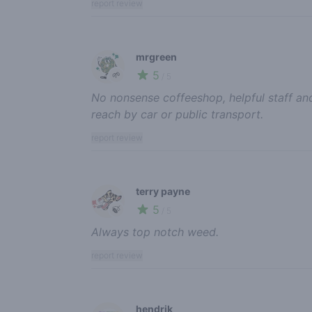
report review
mrgreen
5
🌱
/ 5
No nonsense coffeeshop, helpful staff an
reach by car or public transport.
report review
terry payne
5
🍃
/ 5
Always top notch weed.
report review
hendrik