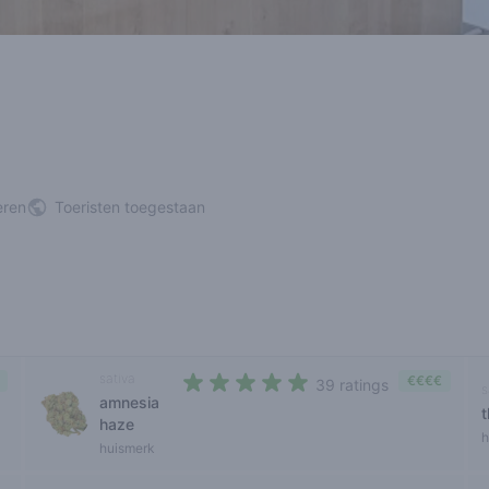
eren
Toeristen toegestaan
sativa
€€€€
39 ratings
s
amnesia
4,2 out of 5 stars
t
haze
h
huismerk