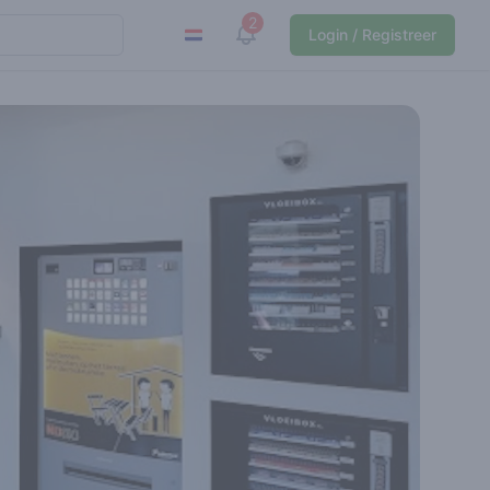
2
View notifications
Login / Registreer