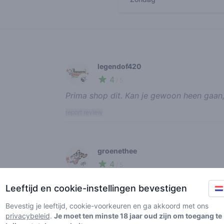
Recent reviews
legendof420
4
🍃
/ 5
Prima shop dit. Kan je gewoon heen gaan,
report review
groenethee
4
🌱
/ 5
heerlijk shoppie. tegen de dure kant, maa
Leeftijd en cookie-instellingen bevestigen
report review
Bevestig je leeftijd, cookie-voorkeuren en ga akkoord met ons
privacybeleid
.
Je moet ten minste 18 jaar oud zijn om toegang te