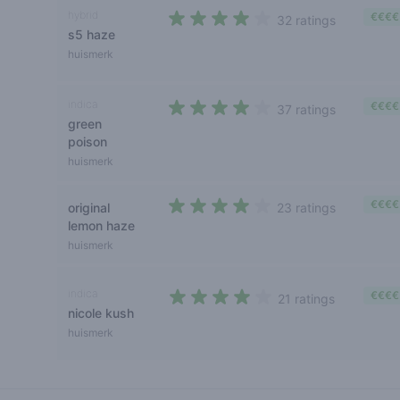
hybrid
€€€€
32 ratings
s5 haze
4 out of 5 stars
huismerk
indica
€€€€
37 ratings
green
3,9 out of 5 stars
poison
huismerk
€€€€
original
23 ratings
4 out of 5 stars
lemon haze
huismerk
indica
€€€€
21 ratings
nicole kush
4 out of 5 stars
huismerk