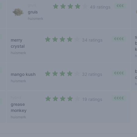
gruis
€€€
49 ratings
gruis
3,7 out of 5 stars
huismerk
€€€€
merry
34 ratings
3,9 out of 5 stars
crystal
huismerk
h
€€€€
mango kush
32 ratings
3,9 out of 5 stars
huismerk
h
hybrid
€€€€
19 ratings
grease
3,6 out of 5 stars
monkey
huismerk