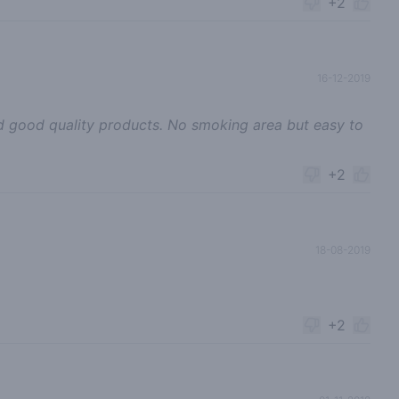
+2
16-12-2019
d good quality products. No smoking area but easy to
+2
18-08-2019
+2