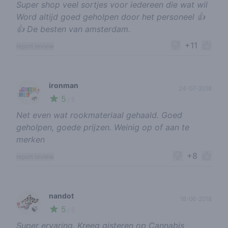
Super shop veel sortjes voor iedereen die wat wil
Word altijd goed geholpen door het personeel 👍
👍 De besten van amsterdam.
+11
report review
ironman
24-07-2018
5
🌱
/ 5
Net even wat rookmateriaal gehaald. Goed
geholpen, goede prijzen. Weinig op of aan te
merken
+8
report review
nandot
18-06-2018
5
🍃
/ 5
Super ervaring. Kreeg gisteren op Cannabis