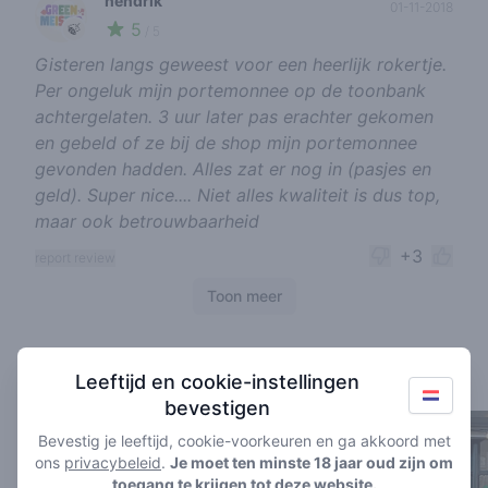
hendrik
01-11-2018
5
🍃
/ 5
Gisteren langs geweest voor een heerlijk rokertje.
Per ongeluk mijn portemonnee op de toonbank
achtergelaten. 3 uur later pas erachter gekomen
en gebeld of ze bij de shop mijn portemonnee
gevonden hadden. Alles zat er nog in (pasjes en
geld). Super nice.... Niet alles kwaliteit is dus top,
maar ook betrouwbaarheid
+3
report review
Toon meer
Coffeeshops in de buurt
Leeftijd en cookie-instellingen
bevestigen
Bevestig je leeftijd, cookie-voorkeuren en ga akkoord met
ons
privacybeleid
.
Je moet ten minste 18 jaar oud zijn om
toegang te krijgen tot deze website.