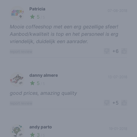
Patricia
07-08-2018
5
🥦
/ 5
Mooie coffeeshop met een erg gezellige sfeer!
Aanbod/kwaliteit is top en het personeel is erg
vriendelijk, duidelijk een aanrader.
+6
report review
danny almere
13-07-2018
5
🌱
/ 5
good prices, amazing quality
+5
report review
andy parto
19-01-2018
3
🌱
/ 5