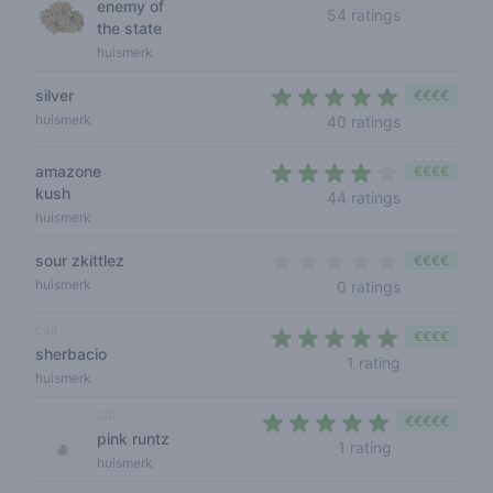
enemy of
4,2 out of 5 
54 ratings
the state
huismerk
silver
€€€€
4,2 out of 5 
huismerk
40 ratings
amazone
€€€€
kush
4 out of 5 s
44 ratings
huismerk
sour zkittlez
€€€€
0 out of 5 s
huismerk
0 ratings
cali
€€€€
sherbacio
5 out of 5 s
1 rating
huismerk
cali
€€€€€
pink runtz
5 out of 5 sta
1 rating
huismerk