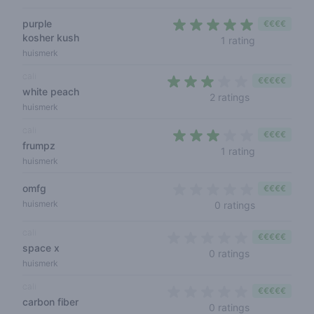
purple
€€€€
kosher kush
5 out of 5 s
1 rating
huismerk
cali
€€€€€
white peach
3 out of 5 sta
2 ratings
huismerk
cali
€€€€
frumpz
3 out of 5 s
1 rating
huismerk
omfg
€€€€
0 out of 5 s
huismerk
0 ratings
cali
€€€€€
space x
0 out of 5 sta
0 ratings
huismerk
cali
€€€€€
carbon fiber
0 out of 5 sta
0 ratings