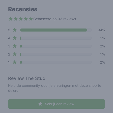
Recensies
Gebaseerd op 93 reviews
4.8 out of 5 stars
star reviews
Review data
5
94%
star reviews
4
1%
star reviews
3
2%
star reviews
2
1%
star reviews
1
2%
Review
The Stud
Help de community door je ervaringen met deze shop te
delen.
Schrijf een review