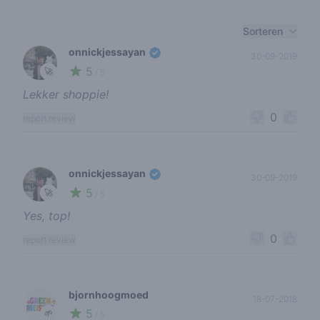
Recent reviews
Sorteren
onnickjessayan
30-09-2019
5
🚀
/ 5
Lekker shoppie!
0
report review
onnickjessayan
30-09-2019
5
🚀
/ 5
Yes, top!
0
report review
bjornhoogmoed
18-07-2018
5
🌱
/ 5