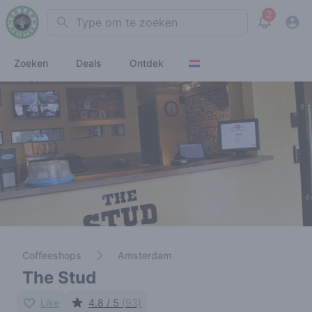
2
Search
View noti
Zoeken
Deals
Ontdek
Coffeeshops
Amsterdam
The Stud
Like
4.8 / 5
(93)