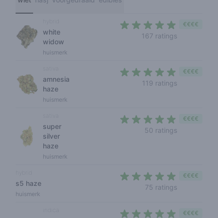
hybrid
€€€€
white
4,2 out of 5 
167 ratings
widow
huismerk
sativa
€€€€
amnesia
4,4 out of 5
119 ratings
haze
huismerk
sativa
€€€€
super
4,2 out of 5 
50 ratings
silver
haze
huismerk
hybrid
€€€€
s5 haze
4,2 out of 5 
75 ratings
huismerk
indica
€€€€