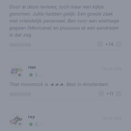
Door al deze reviews, toch maar een kijkje
genomen. Jullie hadden gelijk. Een goede zaak
met vriendelijk personeel. Ben voor een wiethasje
gegaan (Mexicana) en piuuuuuu at een aandrader
is dat zeg.
+14
report review
rien
05-04-2018
5
🍃
/ 5
That moonrock is 🔥🔥🔥. Best in Amsterdam
+11
report review
roy
31-03-2018
5
🌱
/ 5