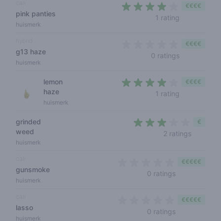
cali
€€€€
pink panties
4 out of 5 s
1 rating
huismerk
hybrid
€€€€
g13 haze
0 out of 5 s
0 ratings
huismerk
lemon
€€€€
haze
4 out of 5 s
1 rating
huismerk
grinded
€
weed
2,5 out o
2 ratings
huismerk
cali
€€€€€
gunsmoke
0 out of 5 sta
0 ratings
huismerk
cali
€€€€€
lasso
0 out of 5 sta
0 ratings
huismerk