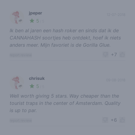
jpeper
12-07-2018
5
🌱
/ 5
Ik ben al jaren een hash roker en sinds dat ik de
CANNAHASH soortjes heb ontdekt, hoef ik niets
anders meer. Mijn favoriet is de Gorilla Glue.
+7
report review
chrisuk
09-08-2018
5
🌱
/ 5
Well worth giving 5 stars. Way cheaper than the
tourist traps in the center of Amsterdam. Quality
is up to par.
+6
report review