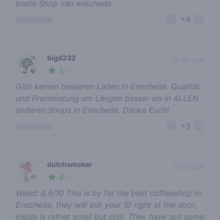
beste Shop van enschede
+4
report review
bigd232
02-03-2019
5
🍃
/ 5
Gibt keinen besseren Laden in Enschede. Qualität
und Preisleistung um Längen besser als in ALLEN
anderen Shops in Enschede. Danke Euch!
+3
report review
dutchsmoker
29-09-2019
4
🌱
/ 5
Weed: 8,5/10 This is by far the best coffeeshop in
Enschede, they will ask your ID right at the door,
inside is rather small but chill. They have got some