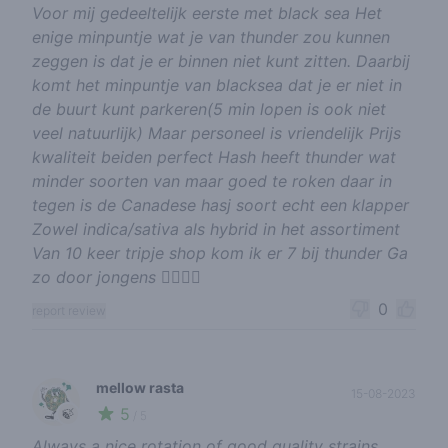
Voor mij gedeeltelijk eerste met black sea Het
enige minpuntje wat je van thunder zou kunnen
zeggen is dat je er binnen niet kunt zitten. Daarbij
komt het minpuntje van blacksea dat je er niet in
de buurt kunt parkeren(5 min lopen is ook niet
veel natuurlijk) Maar personeel is vriendelijk Prijs
kwaliteit beiden perfect Hash heeft thunder wat
minder soorten van maar goed te roken daar in
tegen is de Canadese hasj soort echt een klapper
Zowel indica/sativa als hybrid in het assortiment
Van 10 keer tripje shop kom ik er 7 bij thunder Ga
zo door jongens 👍🏻👍🏻
0
report review
mellow rasta
15-08-2023
5
🍃
/ 5
Always a nice rotation of good quality strains.