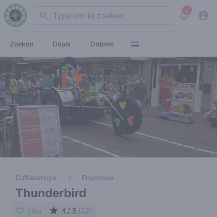
2
Search
View noti
Zoeken
Deals
Ontdek
Coffeeshops
Enschede
Thunderbird
Like
4 / 5
(22)