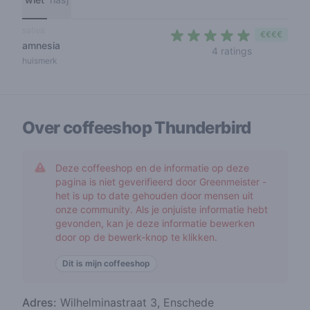
sativa
€€€€
amnesia
4,8 out of 5
4 ratings
huismerk
Over coffeeshop
Thunderbird
Deze coffeeshop en de informatie op deze
pagina is niet geverifieerd door Greenmeister -
het is up to date gehouden door mensen uit
onze community. Als je onjuiste informatie hebt
gevonden, kan je deze informatie bewerken
door op de bewerk-knop te klikken.
Dit is mijn coffeeshop
Adres:
Wilhelminastraat 3, Enschede