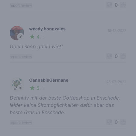
0
report review
weedy bongzales
19-12-2022
4
🌱
/ 5
Goein shop goein wiet!
0
report review
CannabisGermane
26-07-2022
5
🌱
/ 5
Definitiv mit der beste Coffeeshop in Enschede,
leider keine Sitzmöglichkeiten dafür aber das
beste Gras in Enschede.
0
report review