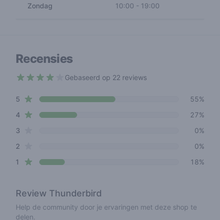
Zondag
10:00
-
19:00
Recensies
Gebaseerd op 22 reviews
4 out of 5 stars
star reviews
Review data
5
55%
star reviews
4
27%
star reviews
3
0%
star reviews
2
0%
star reviews
1
18%
Review
Thunderbird
Help de community door je ervaringen met deze shop te
delen.