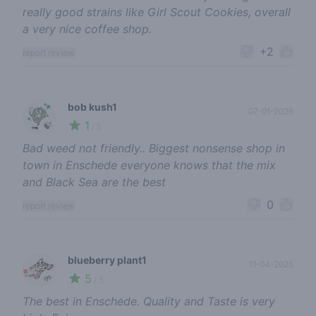
really good strains like Girl Scout Cookies, overall
a very nice coffee shop.
+2
report review
bob kush1
07-01-2026
1
🍃
/ 5
Bad weed not friendly.. Biggest nonsense shop in
town in Enschede everyone knows that the mix
and Black Sea are the best
0
report review
blueberry plant1
11-04-2025
5
🌱
/ 5
The best in Enschede. Quality and Taste is very