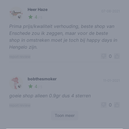
Heer Haze
07-08-2021
4
🍃
/ 5
Prima prijs/kwaliteit verhouding, beste shop van
Enschede zou ik zeggen, maar voor de beste
shop in omstreken moet je toch bij happy days in
Hengelo zijn.
0
report review
bobthesmoker
11-01-2021
4
🍃
/ 5
goeie shop alleen 0.9gr dus 4 sterren
0
report review
Toon meer