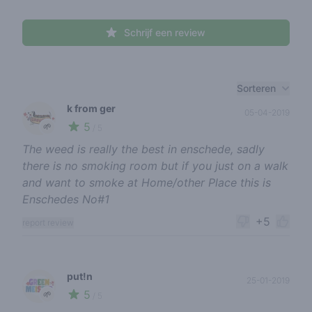
Schrijf een review
Recent reviews
Sorteren
k from ger
05-04-2019
5
🌱
/ 5
The weed is really the best in enschede, sadly
there is no smoking room but if you just on a walk
and want to smoke at Home/other Place this is
Enschedes No#1
+5
report review
put!n
25-01-2019
5
🌱
/ 5