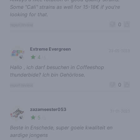
Some "Cali" strains as well for 15-18€ if you're
looking for that.
0
report review
Extreme Evergreen
23-05-2023
4
🍃
/ 5
Hallo , ich darf besuchen in Coffeeshop
thunderbide? Ich bin Gehörlose.
0
report review
zazameester053
31-01-2023
5
🍃
/ 5
Beste in Enschede, super goeie kwaliteit en
aardige jongens