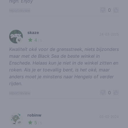
high. Enjoy
0
report review
skaze
24-03-2025
4
🍃
/ 5
Kwaliteit oké voor de grensstreek, niets bijzonders
maar met de Black Sea de beste winkel in
Enschede. Helaas kun je niet in de winkel zitten en
roken. Als je er toevallig bent, is het oké, maar
anders moet je minstens naar Hengelo of verder
rijden.
0
report review
robinw
03-02-2024
5
🌱
/ 5