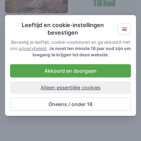
Catweazle
Jupiter
Leeftijd en cookie-instellingen
4.5
4.5
/ 5
/ 5
bevestigen
Coffeeshop in Culemborg
Coffeeshop in Culemborg
Bevestig je leeftijd, cookie-voorkeuren en ga akkoord met
ons
privacybeleid
.
Je moet ten minste 18 jaar oud zijn om
toegang te krijgen tot deze website.
Akkoord en doorgaan
Alleen essentiële cookies
Oneens / onder 18