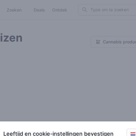
Search
Zoeken
Deals
Ontdek
izen
Cannabis produc
Leeftijd en cookie-instellingen bevestigen