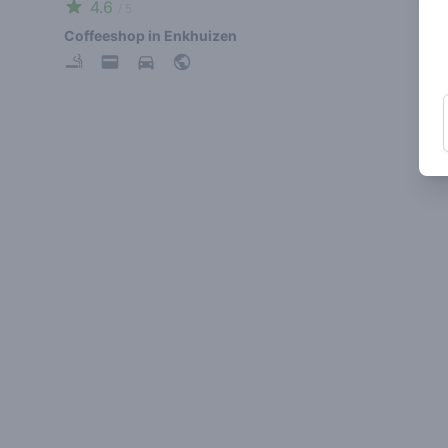
4.6
/ 5
Coffeeshop in Enkhuizen