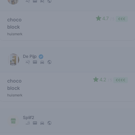
4.7
choco
/ 5
€€€
block
huismerk
De Pijp
4.2
choco
/ 5
€€€€
block
huismerk
Splif2