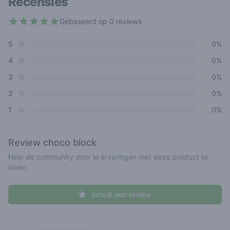
Recensies
Gebaseerd op 0 reviews
4.1 out of 5 stars
star reviews
Review data
5
0%
star reviews
4
0%
star reviews
3
0%
star reviews
2
0%
star reviews
1
0%
Review
choco block
Help de community door je ervaringen met deze product te
delen.
Schrijf een review