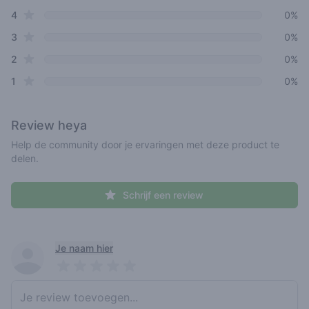
star reviews
4
0%
star reviews
3
0%
star reviews
2
0%
star reviews
1
0%
Review
heya
Help de community door je ervaringen met deze product te
delen.
Schrijf een review
Recent reviews
Je naam hier
Pick a rating
Write review