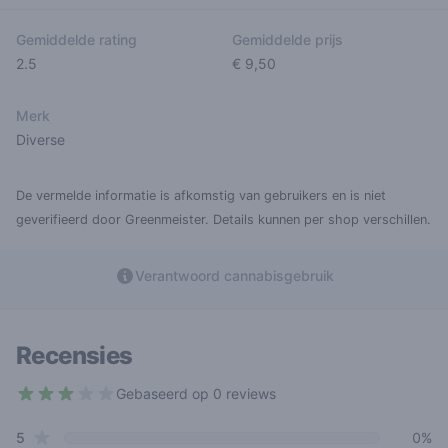
Gemiddelde rating
Gemiddelde prijs
2.5
€ 9,50
Merk
Diverse
De vermelde informatie is afkomstig van gebruikers en is niet
geverifieerd door Greenmeister. Details kunnen per shop verschillen.
Verantwoord cannabisgebruik
Recensies
Gebaseerd op 0 reviews
2.5 out of 5 stars
star reviews
Review data
5
0%