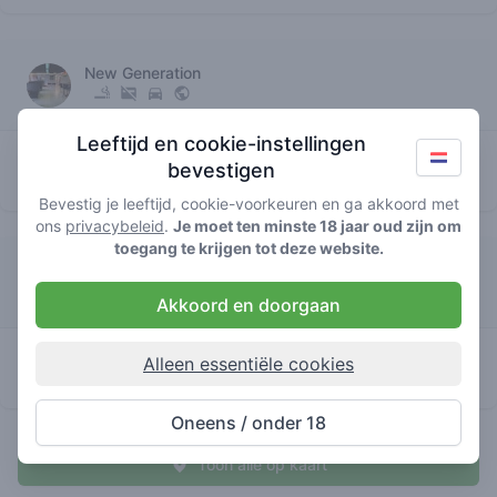
New Generation
Leeftijd en cookie-instellingen
3
heya
/ 5
€€€€
bevestigen
huismerk
Bevestig je leeftijd, cookie-voorkeuren en ga akkoord met
ons
privacybeleid
.
Je moet ten minste 18 jaar oud zijn om
toegang te krijgen tot deze website.
Koffie en Dromen
Akkoord en doorgaan
0
heya
/ 5
€€€€
Alleen essentiële cookies
huismerk
Oneens / onder 18
Toon alle op kaart