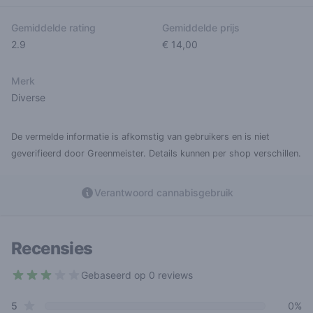
Gemiddelde rating
Gemiddelde prijs
2.9
€ 14,00
Merk
Diverse
De vermelde informatie is afkomstig van gebruikers en is niet
geverifieerd door Greenmeister. Details kunnen per shop verschillen.
Verantwoord cannabisgebruik
Recensies
Gebaseerd op 0 reviews
2.9 out of 5 stars
star reviews
Review data
5
0%