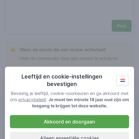
Post
Wees de eerste die een review achterlaat!
Help de community door een review te schrijven.
Leeftijd en cookie-instellingen
bevestigen
Top rated indian charas
Bevestig je leeftijd, cookie-voorkeuren en ga akkoord met
ons
privacybeleid
.
Je moet ten minste 18 jaar oud zijn om
Horizon
toegang te krijgen tot deze website.
Akkoord en doorgaan
2.9
indian
/ 5
€€€€
charas
Alleen essentiële cookies