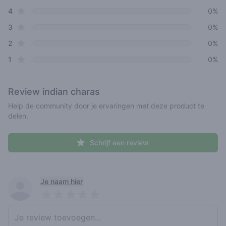
star reviews
4
0%
star reviews
3
0%
star reviews
2
0%
star reviews
1
0%
Review
indian charas
Help de community door je ervaringen met deze product te
delen.
Schrijf een review
Recent reviews
Je naam hier
Pick a rating
Write review