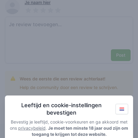
Recent reviews
Je naam hier
Pick a rating
Write review
Post
Wees de eerste die een review achterlaat!
Help de community door een review te schrijven.
Leeftijd en cookie-instellingen
bevestigen
Top rated super crystal
Bevestig je leeftijd, cookie-voorkeuren en ga akkoord met
ons
privacybeleid
.
Je moet ten minste 18 jaar oud zijn om
Lucky Luke
toegang te krijgen tot deze website.