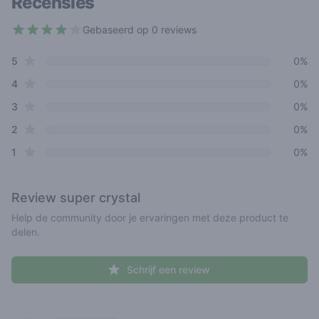
Recensies
Gebaseerd op 0 reviews
3.8 out of 5 stars
star reviews
Review data
5
0%
star reviews
4
0%
star reviews
3
0%
star reviews
2
0%
star reviews
1
0%
Review
super crystal
Help de community door je ervaringen met deze product te
delen.
Schrijf een review