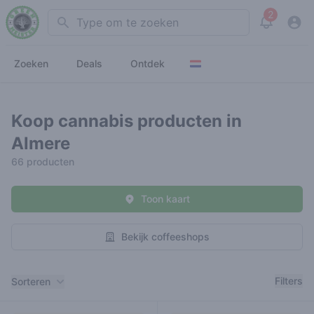
2
Search
View noti
Zoeken
Deals
Ontdek
Koop cannabis producten in
Almere
66 producten
Toon kaart
Bekijk coffeeshops
Filters
Filters
Sorteren
Producten