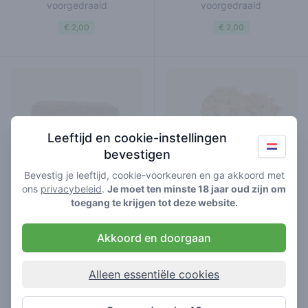
voorgedraaid
voorgedraaid
€ 2,00
€ 2,00
Leeftijd en cookie-instellingen
bevestigen
Bevestig je leeftijd, cookie-voorkeuren en ga akkoord met
ons
privacybeleid
.
Je moet ten minste 18 jaar oud zijn om
toegang te krijgen tot deze website.
Fritter Licker Dry Shift by
Canadelaar COG Sky Walker
Akkoord en doorgaan
FYTA
Kush
hasj
wiet
Alleen essentiële cookies
€ 7,00
€ 6,00