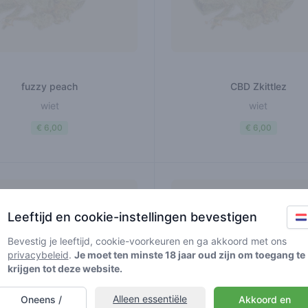
fuzzy peach
CBD Zkittlez
wiet
wiet
€ 6,00
€ 6,00
Leeftijd en cookie-instellingen bevestigen
Bevestig je leeftijd, cookie-voorkeuren en ga akkoord met ons
privacybeleid
.
Je moet ten minste 18 jaar oud zijn om toegang te
krijgen tot deze website.
Alleen essentiële
Oneens /
Akkoord en