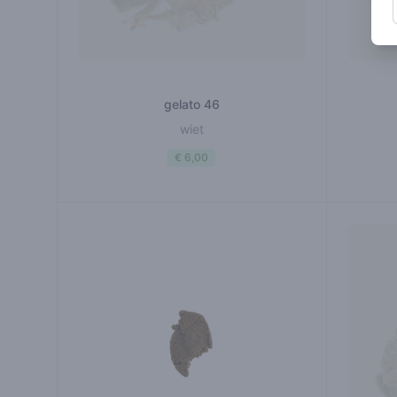
gelato 46
wiet
€ 6,00