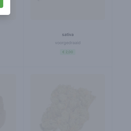
sativa
voorgedraaid
€ 2,00