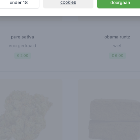
cookies
onder 18
doorgaan
pure sativa
obama runtz
voorgedraaid
wiet
€ 2,00
€ 6,00