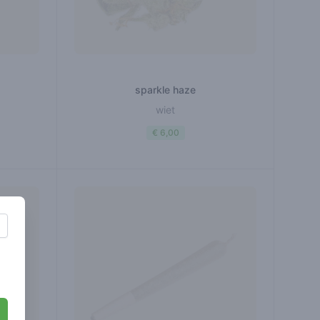
sparkle haze
wiet
€ 6,00