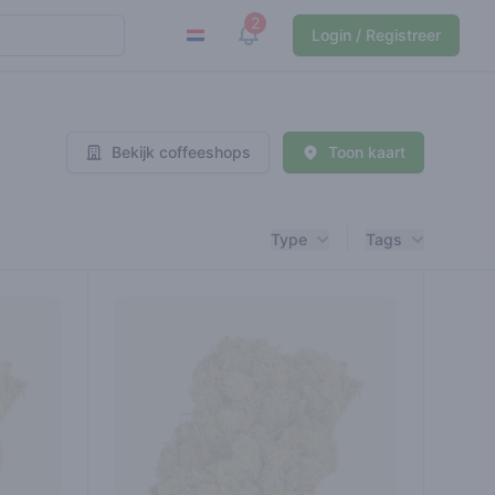
2
View notifications
Login / Registreer
Bekijk coffeeshops
Toon kaart
Type
Tags