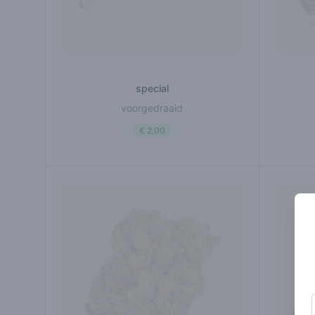
special
voorgedraaid
€ 2,00