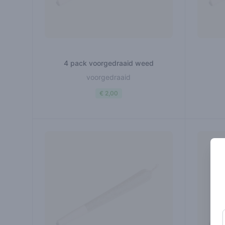
4 pack voorgedraaid weed
voorgedraaid
€ 2,00