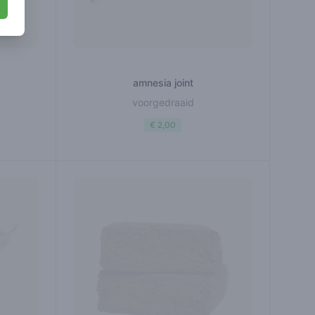
amnesia joint
voorgedraaid
€ 2,00