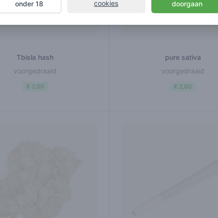
cookies
onder 18
doorgaan
Tbisla hash
pure sativa
voorgedraaid
voorgedraaid
€ 2,00
€ 2,00