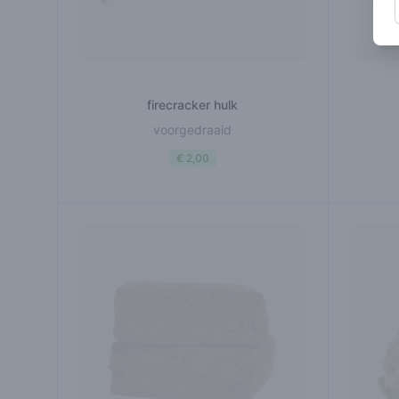
firecracker hulk
voorgedraaid
€ 2,00