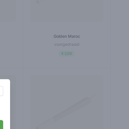
Golden Maroc
voorgedraaid
€ 2,00