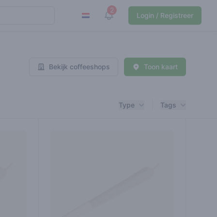
2
View notifications
Login / Registreer
Bekijk coffeeshops
Toon kaart
Type
Tags