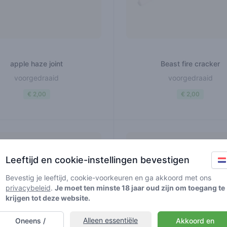
apple haze joint
Beast fire cracker
voorgedraaid
voorgedraaid
€ 2,00
€ 2,00
Leeftijd en cookie-instellingen bevestigen
Bevestig je leeftijd, cookie-voorkeuren en ga akkoord met ons
privacybeleid
.
Je moet ten minste 18 jaar oud zijn om toegang te
krijgen tot deze website.
Alleen essentiële
Oneens /
Akkoord en