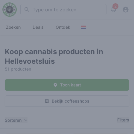
2
Search
View noti
Zoeken
Deals
Ontdek
Koop cannabis producten in
Hellevoetsluis
51 producten
Toon kaart
Bekijk coffeeshops
Filters
Filters
Sorteren
Producten