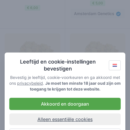
€ 5,00
€ 6,00
Amsterdam Genetics
Leeftijd en cookie-instellingen
bevestigen
Bevestig je leeftijd, cookie-voorkeuren en ga akkoord met
ons
privacybeleid
.
Je moet ten minste 18 jaar oud zijn om
toegang te krijgen tot deze website.
sweet candy
birthday cake
Akkoord en doorgaan
hybrid
wiet
wiet
Alleen essentiële cookies
€ 6,00
€ 6,00