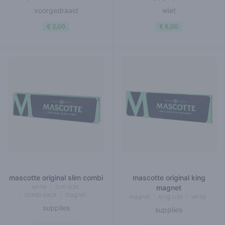
voorgedraaid
wiet
€ 2,00
€ 6,00
mascotte original slim combi
mascotte original king
white
slim size
magnet
combi pack
magnet
magnet
king size
white
supplies
supplies