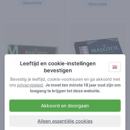
Mascotte
Mascotte
Leeftijd en cookie-instellingen
bevestigen
Bevestig je leeftijd, cookie-voorkeuren en ga akkoord met
ons
privacybeleid
.
Je moet ten minste 18 jaar oud zijn om
toegang te krijgen tot deze website.
mascotte brown slim combi
mascotte active slim filters
magnet
slim size
10-pack
combi pack
unbleached
active filter
Akkoord en doorgaan
supplies
supplies
Alleen essentiële cookies
Mascotte
Mascotte