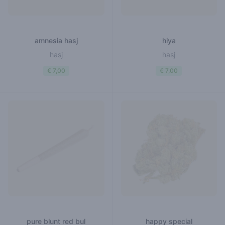
amnesia hasj
hiya
hasj
hasj
€ 7,00
€ 7,00
pure blunt red bul
happy special