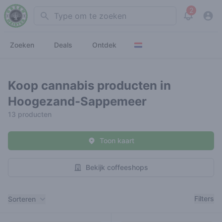
2
Search
View noti
Zoeken
Deals
Ontdek
Koop cannabis producten in
Hoogezand-Sappemeer
13 producten
Toon kaart
Bekijk coffeeshops
Filters
Filters
Sorteren
Producten