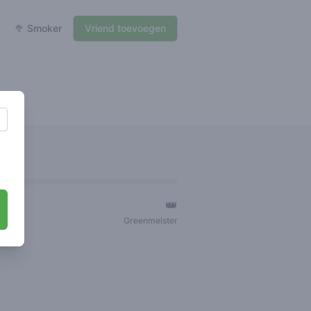
🥦 Smoker
Vriend toevoegen
👑
ger
Greenmeister