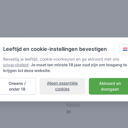
Vrienden
Leeftijd en cookie-instellingen bevestigen
Bevestig je leeftijd, cookie-voorkeuren en ga akkoord met ons
privacybeleid
.
Je moet ten minste 18 jaar oud zijn om toegang te
krijgen tot deze website.
Alleen essentiële
Oneens /
Akkoord en
🌱
🥦
🚀
cookies
onder 18
doorgaan
ller
Stoner
Spaceran
Ratings
31