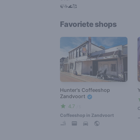
🍃☕️🌊🥰
Favoriete shops
Hunter's Coffeeshop
Zandvoort
4.7
/ 5
C
Coffeeshop in Zandvoort