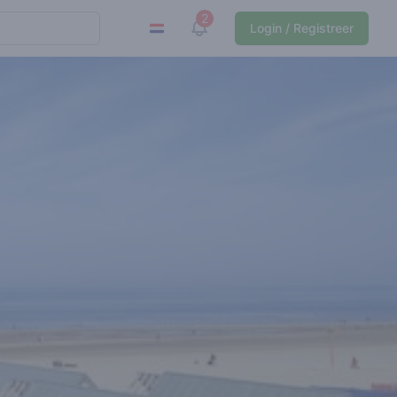
2
View notifications
Login / Registreer