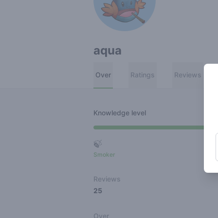
aqua
Over
Ratings
Reviews
Knowledge level
🍃
Smoker
Ro
Reviews
25
Over