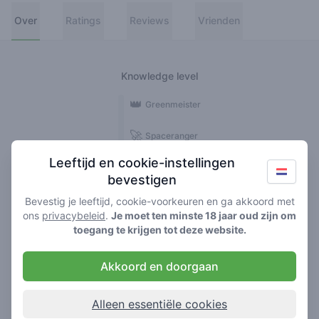
Over
Ratings
Reviews
Vrienden
Knowledge level
👑
Greenmeister
🚀
Spaceranger
Leeftijd en cookie-instellingen
🥦
Stoner
bevestigen
🌱
Roller
Bevestig je leeftijd, cookie-voorkeuren en ga akkoord met
ons
privacybeleid
.
Je moet ten minste 18 jaar oud zijn om
🍃
toegang te krijgen tot deze website.
Smoker
Akkoord en doorgaan
Reviews
1
Alleen essentiële cookies