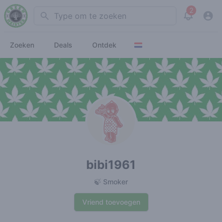
2
Search
View noti
Zoeken
Deals
Ontdek
bibi1961
🍃 Smoker
Vriend toevoegen