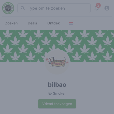
2
Search
View noti
Zoeken
Deals
Ontdek
bilbao
🍃 Smoker
Vriend toevoegen