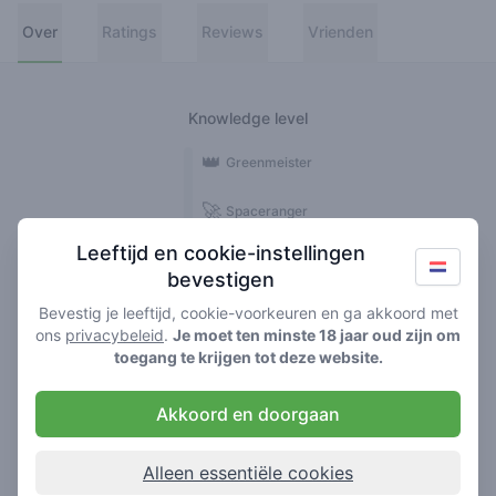
Over
Ratings
Reviews
Vrienden
Knowledge level
👑
Greenmeister
🚀
Spaceranger
Leeftijd en cookie-instellingen
🥦
Stoner
bevestigen
🌱
Roller
Bevestig je leeftijd, cookie-voorkeuren en ga akkoord met
ons
privacybeleid
.
Je moet ten minste 18 jaar oud zijn om
🍃
toegang te krijgen tot deze website.
Smoker
Akkoord en doorgaan
Reviews
1
Alleen essentiële cookies