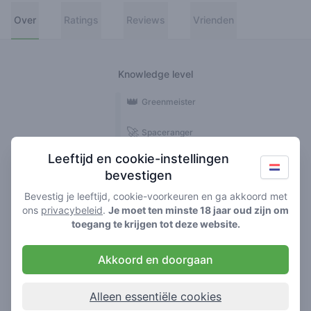
Over
Ratings
Reviews
Vrienden
Knowledge level
👑
Greenmeister
🚀
Spaceranger
Leeftijd en cookie-instellingen
🥦
Stoner
bevestigen
🌱
Roller
Bevestig je leeftijd, cookie-voorkeuren en ga akkoord met
ons
privacybeleid
.
Je moet ten minste 18 jaar oud zijn om
🍃
toegang te krijgen tot deze website.
Smoker
Akkoord en doorgaan
Reviews
3
Alleen essentiële cookies