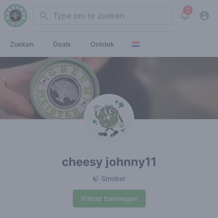
2
Search
View noti
Zoeken
Deals
Ontdek
cheesy johnny11
🍃 Smoker
Vriend toevoegen