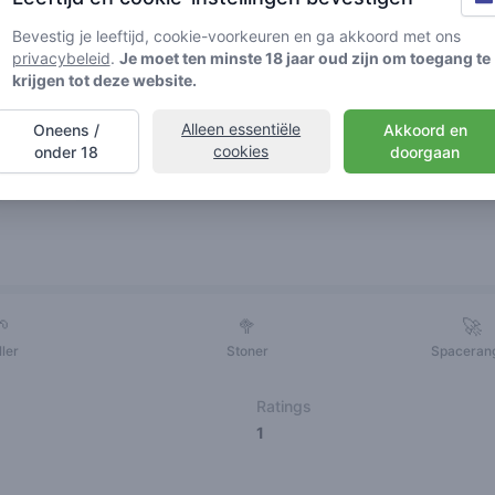
Bevestig je leeftijd, cookie-voorkeuren en ga akkoord met ons
privacybeleid
.
Je moet ten minste 18 jaar oud zijn om toegang te
krijgen tot deze website.
Alleen essentiële
Oneens /
Akkoord en
cookies
onder 18
doorgaan
Vrienden
🌱
🥦
🚀
ller
Stoner
Spaceran
Ratings
1