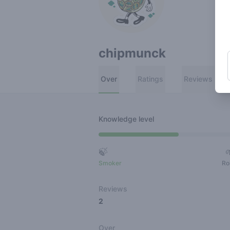
chipmunck
Over
Ratings
Reviews
Knowledge level
🍃
Smoker
Ro
Reviews
2
Over