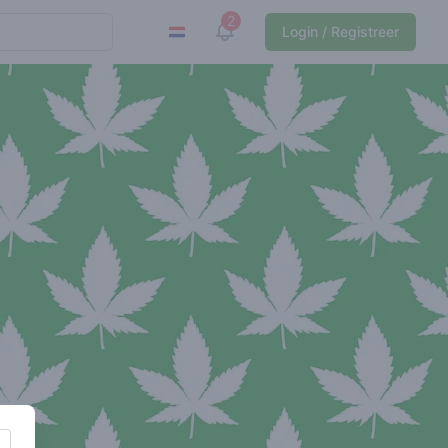
2
View notifications
Login / Registreer