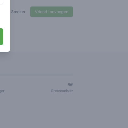
🍃 Smoker
Vriend toevoegen
👑
ger
Greenmeister