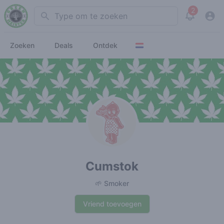
2
Search
View noti
Zoeken
Deals
Ontdek
Cumstok
🌱 Smoker
Vriend toevoegen