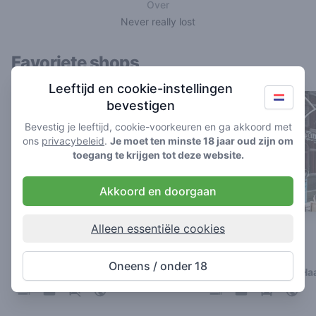
Over
Never really lost
Favoriete shops
Leeftijd en cookie-instellingen
bevestigen
Bevestig je leeftijd, cookie-voorkeuren en ga akkoord met
ons
privacybeleid
.
Je moet ten minste 18 jaar oud zijn om
toegang te krijgen tot deze website.
Akkoord en doorgaan
Alleen essentiële cookies
Horizon
Café Cremers
3.9
4.4
/ 5
/ 5
Oneens / onder 18
Coffeeshop in Amersfoort
Coffeeshop in Den Ha