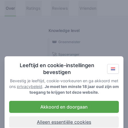
Over
Ratings
Reviews
Vrienden
Knowledge level
👑
Greenmeister
🚀
Spaceranger
Leeftijd en cookie-instellingen
🥦
Stoner
bevestigen
🌱
Roller
Bevestig je leeftijd, cookie-voorkeuren en ga akkoord met
ons
privacybeleid
.
Je moet ten minste 18 jaar oud zijn om
🍃
toegang te krijgen tot deze website.
Smoker
Akkoord en doorgaan
Reviews
Ratings
5
7
Alleen essentiële cookies