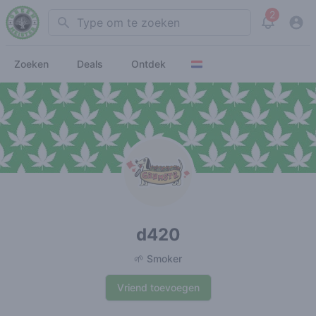
2
Search
View noti
Zoeken
Deals
Ontdek
d420
🌱 Smoker
Vriend toevoegen