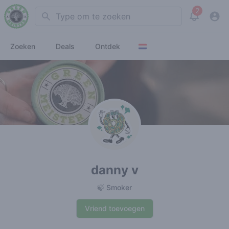
2
Search
View noti
Zoeken
Deals
Ontdek
danny v
🍃 Smoker
Vriend toevoegen