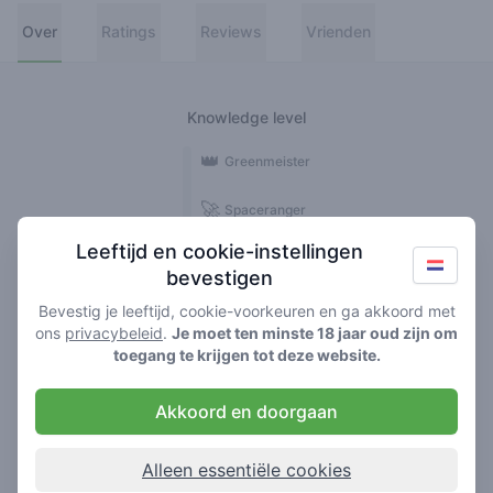
Over
Ratings
Reviews
Vrienden
Knowledge level
👑
Greenmeister
🚀
Spaceranger
Leeftijd en cookie-instellingen
🥦
Stoner
bevestigen
🌱
Roller
Bevestig je leeftijd, cookie-voorkeuren en ga akkoord met
ons
privacybeleid
.
Je moet ten minste 18 jaar oud zijn om
🍃
toegang te krijgen tot deze website.
Smoker
Akkoord en doorgaan
Reviews
1
Alleen essentiële cookies