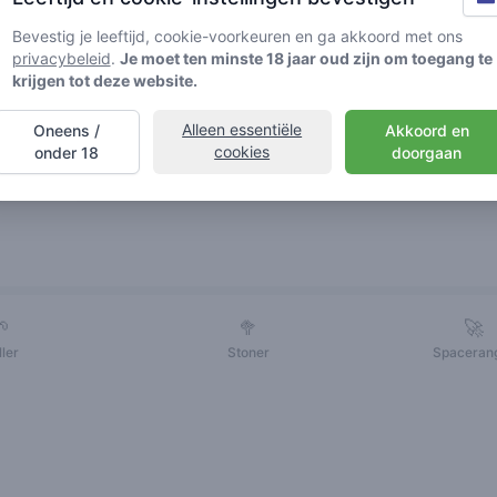
Bevestig je leeftijd, cookie-voorkeuren en ga akkoord met ons
privacybeleid
.
Je moet ten minste 18 jaar oud zijn om toegang te
krijgen tot deze website.
Alleen essentiële
Oneens /
Akkoord en
cookies
onder 18
doorgaan
Vrienden
🌱
🥦
🚀
ller
Stoner
Spaceran