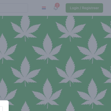
2
View notifications
Login / Registreer