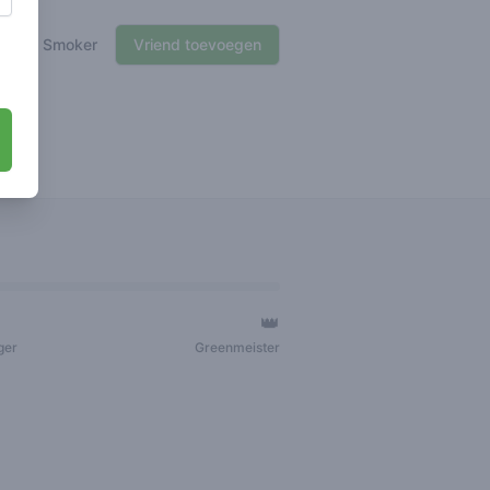
🍃 Smoker
Vriend toevoegen
👑
ger
Greenmeister