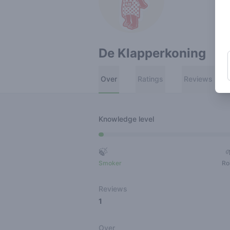
De Klapperkoning
Over
Ratings
Reviews
Knowledge level
🍃
Smoker
Ro
Reviews
1
Over