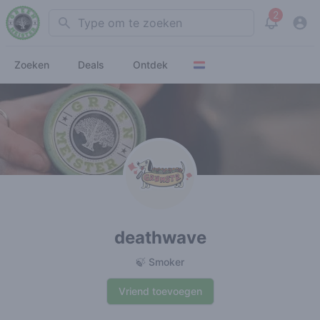
2
Search
View noti
Zoeken
Deals
Ontdek
deathwave
🍃 Smoker
Vriend toevoegen