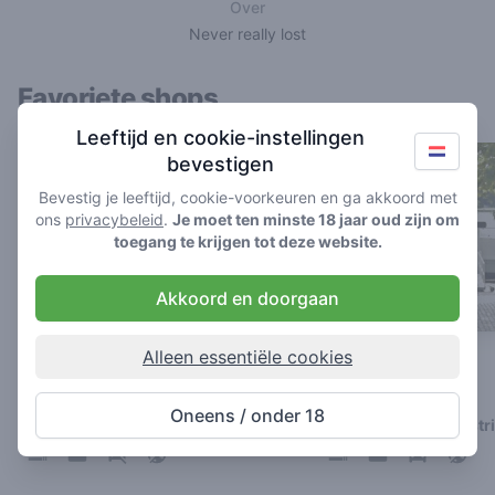
Over
Never really lost
Favoriete shops
Leeftijd en cookie-instellingen
bevestigen
Bevestig je leeftijd, cookie-voorkeuren en ga akkoord met
ons
privacybeleid
.
Je moet ten minste 18 jaar oud zijn om
toegang te krijgen tot deze website.
Akkoord en doorgaan
Alleen essentiële cookies
Missouri (De Smurf)
Mississippi
4.8
4.5
/ 5
/ 5
Oneens / onder 18
Coffeeshop in Maastricht
Coffeeshop in Maastr