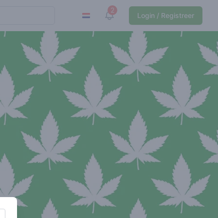
2
View notifications
Login / Registreer