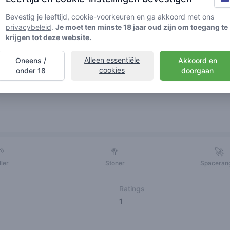
Bevestig je leeftijd, cookie-voorkeuren en ga akkoord met ons
privacybeleid
.
Je moet ten minste 18 jaar oud zijn om toegang te
krijgen tot deze website.
Alleen essentiële
Oneens /
Akkoord en
cookies
onder 18
doorgaan
Vrienden
🌱
🥦
🚀
ller
Stoner
Spaceran
Ratings
1