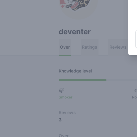
deventer
Over
Ratings
Reviews
Knowledge level
🍃
Smoker
Ro
Reviews
3
Over