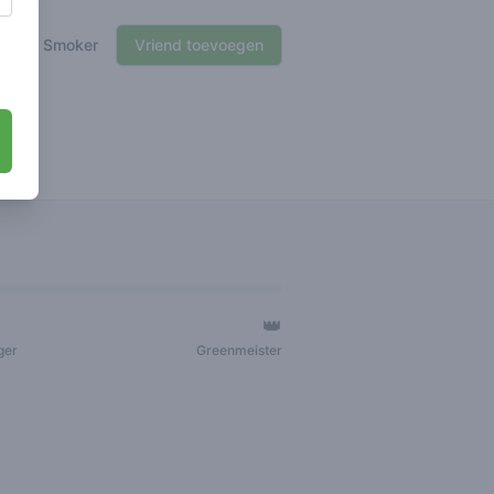
🍃 Smoker
Vriend toevoegen
👑
ger
Greenmeister