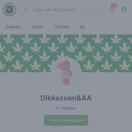
2
Search
View noti
Zoeken
Deals
Ontdek
Dikkezuen&AA
🌱 Smoker
Vriend toevoegen