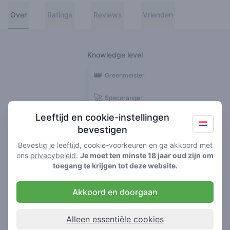
Over
Ratings
Reviews
Vrienden
Knowledge level
👑
Greenmeister
🚀
Spaceranger
Leeftijd en cookie-instellingen
🥦
Stoner
bevestigen
🌱
Roller
Bevestig je leeftijd, cookie-voorkeuren en ga akkoord met
ons
privacybeleid
.
Je moet ten minste 18 jaar oud zijn om
🍃
toegang te krijgen tot deze website.
Smoker
Akkoord en doorgaan
Reviews
Ratings
3
6
Alleen essentiële cookies