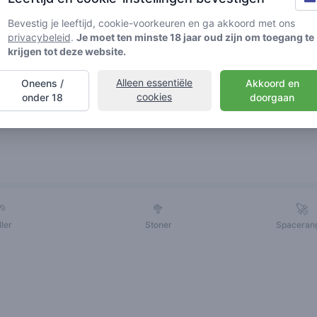
Bevestig je leeftijd, cookie-voorkeuren en ga akkoord met ons
privacybeleid
.
Je moet ten minste 18 jaar oud zijn om toegang te
krijgen tot deze website.
Alleen essentiële
Oneens /
Akkoord en
cookies
onder 18
doorgaan
Vrienden
🌱
🥦
🚀
ller
Stoner
Spaceran