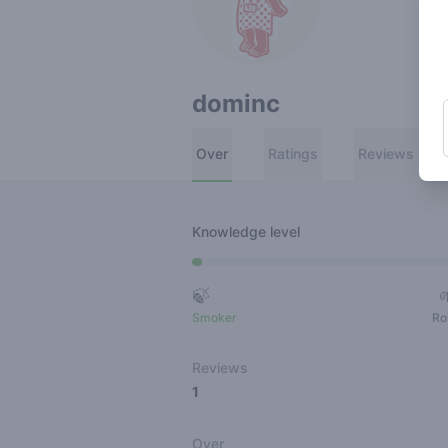
dominc
Over
Ratings
Reviews
Knowledge level
🍃
Smoker
Ro
Reviews
1
Over