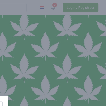
2
View notifications
Login / Registreer