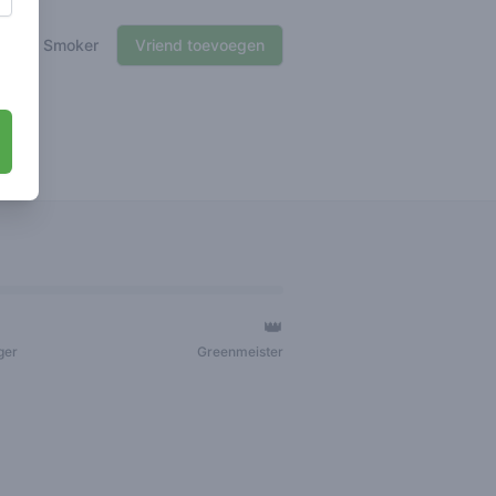
🍃 Smoker
Vriend toevoegen
👑
ger
Greenmeister