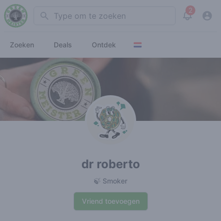
2
Search
View noti
Zoeken
Deals
Ontdek
dr roberto
🍃 Smoker
Vriend toevoegen