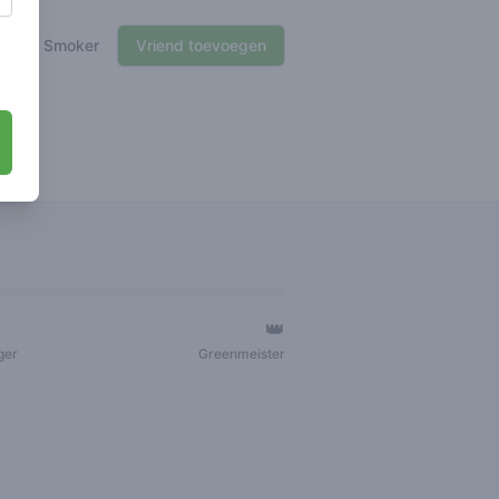
🌱 Smoker
Vriend toevoegen
👑
ger
Greenmeister