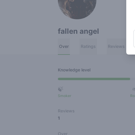
fallen angel
Over
Ratings
Reviews
Knowledge level
🍃
Smoker
Ro
Reviews
1
Over