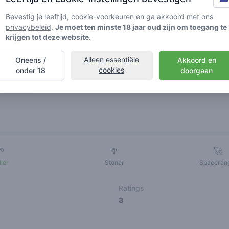
Bevestig je leeftijd, cookie-voorkeuren en ga akkoord met ons
privacybeleid
.
Je moet ten minste 18 jaar oud zijn om toegang te
krijgen tot deze website.
Alleen essentiële
Oneens /
Akkoord en
cookies
onder 18
doorgaan
Vrienden
🌱
🥦
🚀
ller
Stoner
Spaceran
Ratings
3