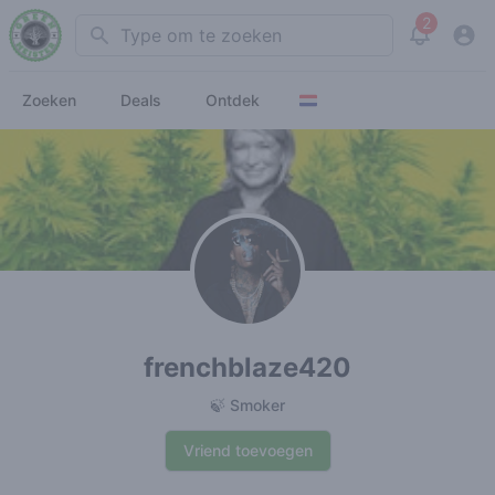
2
Search
View noti
Zoeken
Deals
Ontdek
frenchblaze420
🍃 Smoker
Vriend toevoegen