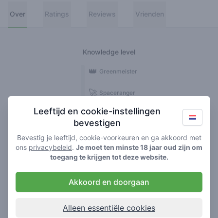
Over
Ratings
Reviews
Vrienden
Knowledge level
👑
Greenmeister
🚀
Spaceranger
Leeftijd en cookie-instellingen
🥦
Stoner
bevestigen
🌱
Roller
Bevestig je leeftijd, cookie-voorkeuren en ga akkoord met
ons
privacybeleid
.
Je moet ten minste 18 jaar oud zijn om
🍃
toegang te krijgen tot deze website.
Smoker
Akkoord en doorgaan
Reviews
Ratings
5
1
Alleen essentiële cookies