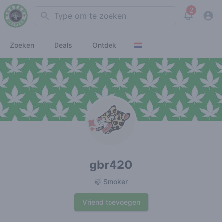
2
Search
View noti
Zoeken
Deals
Ontdek
gbr420
🍃 Smoker
Vriend toevoegen