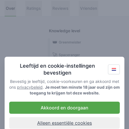
Over
Ratings
Reviews
Vrienden
Knowledge level
👑
Greenmeister
🚀
Spaceranger
Leeftijd en cookie-instellingen
🥦
Stoner
bevestigen
🌱
Roller
Bevestig je leeftijd, cookie-voorkeuren en ga akkoord met
ons
privacybeleid
.
Je moet ten minste 18 jaar oud zijn om
🍃
toegang te krijgen tot deze website.
Smoker
Akkoord en doorgaan
Reviews
1
Alleen essentiële cookies