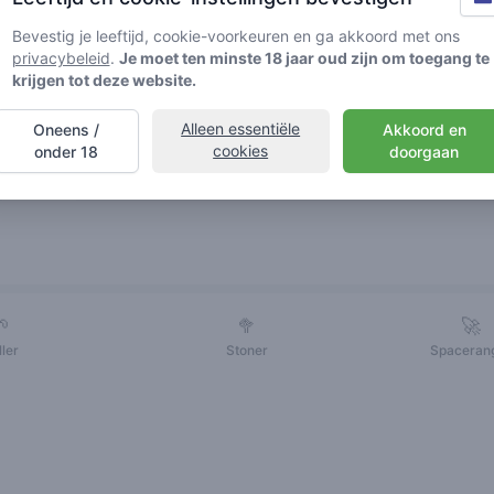
Bevestig je leeftijd, cookie-voorkeuren en ga akkoord met ons
privacybeleid
.
Je moet ten minste 18 jaar oud zijn om toegang te
krijgen tot deze website.
Alleen essentiële
Oneens /
Akkoord en
cookies
onder 18
doorgaan
Vrienden
🌱
🥦
🚀
ller
Stoner
Spaceran