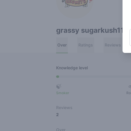
grassy sugarkush11
Over
Ratings
Reviews
Knowledge level
🍃
Smoker
Ro
Reviews
2
Over