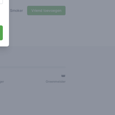
🍃 Smoker
Vriend toevoegen
👑
ger
Greenmeister