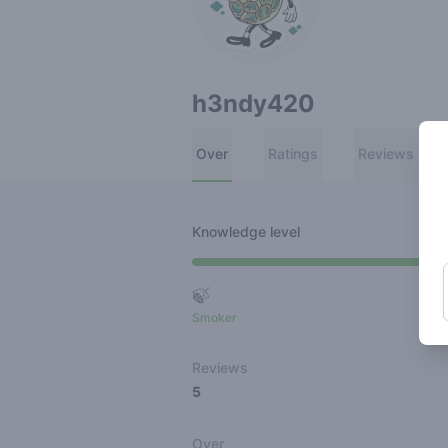
h3ndy420
Over
Ratings
Reviews
Knowledge level
🍃
Smoker
Ro
Reviews
5
Over