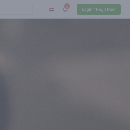
2
View notifications
Login / Registreer