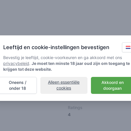
Vrienden
Leeftijd en cookie-instellingen bevestigen
Bevestig je leeftijd, cookie-voorkeuren en ga akkoord met ons
privacybeleid
.
Je moet ten minste 18 jaar oud zijn om toegang te
krijgen tot deze website.
Alleen essentiële
Oneens /
Akkoord en
🌱
🥦
🚀
cookies
onder 18
doorgaan
ller
Stoner
Spaceran
Ratings
4