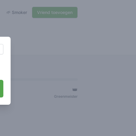
🌱 Smoker
Vriend toevoegen
👑
ger
Greenmeister