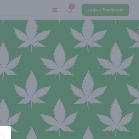
2
View notifications
Login / Registreer