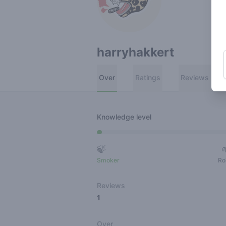
harryhakkert
Over
Ratings
Reviews
Knowledge level
🍃
Smoker
Ro
Reviews
1
Over