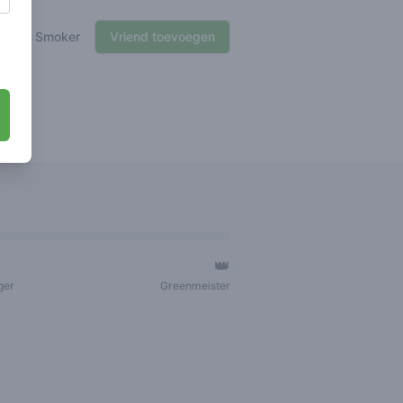
🍃 Smoker
Vriend toevoegen
👑
ger
Greenmeister