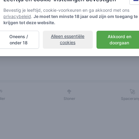
Bevestig je leeftijd, cookie-voorkeuren en ga akkoord met ons
privacybeleid
.
Je moet ten minste 18 jaar oud zijn om toegang te
krijgen tot deze website.
Alleen essentiële
Oneens /
Akkoord en
cookies
onder 18
doorgaan
Vrienden
🌱
🥦
🚀
ller
Stoner
Spaceran